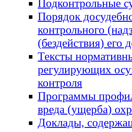
Подконтрольные су
Порядок досудебн
контрольного (надз
(бездействия) его
Тексты нормативны
регулирующих осу
контроля
Программы профил
вреда (ущерба) ох
Доклады, содержа