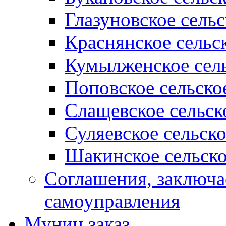
Глазуновское сель
Краснянское сельс
Кумылженское сель
Поповское сельско
Слащевское сельск
Суляевское сельск
Шакинское сельско
Соглашения, заключ
самоуправления
Муниц заказ