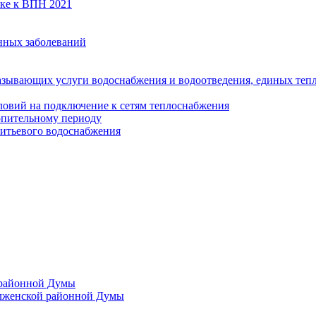
вке к ВПН 2021
нных заболеваний
азывающих услуги водоснабжения и водоотведения, единых те
ловий на подключение к сетям теплоснабжения
опительному периоду
итьевого водоснабжения
 районной Думы
лженской районной Думы