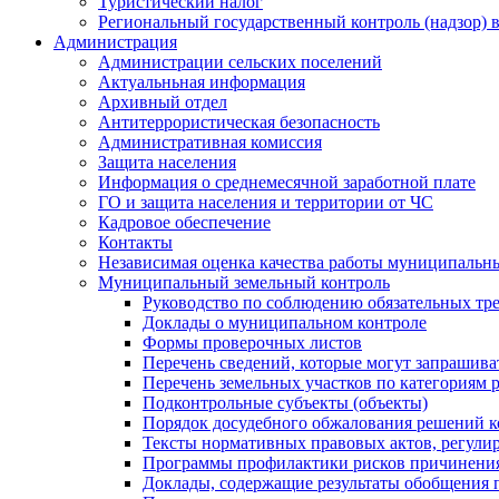
Туристический налог
Региональный государственный контроль (надзор) 
Администрация
Администрации сельских поселений
Актуальньная информация
Архивный отдел
Антитеррористическая безопасность
Административная комиссия
Защита населения
Информация о среднемесячной заработной плате
ГО и защита населения и территории от ЧС
Кадровое обеспечение
Контакты
Независимая оценка качества работы муниципальн
Муниципальный земельный контроль
Руководство по соблюдению обязательных тр
Доклады о муниципальном контроле
Формы проверочных листов
Перечень сведений, которые могут запрашива
Перечень земельных участков по категориям 
Подконтрольные субъекты (объекты)
Порядок досудебного обжалования решений ко
Тексты нормативных правовых актов, регули
Программы профилактики рисков причинения
Доклады, содержащие результаты обобщения 