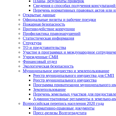
Планы, результаты проверок
Сведения о способах получения консультаций
Перечень нормативных правовых актов или и
Открытые данные
Официальные визиты и рабочие поездки
Пожарная безопасность
Противодействие коррупции
Профилактика правонарушений
Статистическая информация
Структура
ТО и представительства
Участие в программах и международное сотруднич
Учрежденные СМИ
Финансовый отдел
Экологическая безопасность
Муниципальное имущество и землепользование
Реестр муниципального имущества для СМП
Реестр муниципального имущества
Программа приватизации муниципального и
Землепользование
Перечень земельных участков для предоставл
Административные регламенты в земельно-и
Всероссийская перепись населения 2020 года
Нормативно-правовые документы
Пресс-релизы Волгоградстата