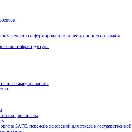
роектов
инимательства и формированию инвестиционного климата
бъектов инфраструктуры
естного самоуправления
йона
ты
визиты для оплаты
там
 органа ЗАГС, перечень оснований для отказа в государственной
рмирования