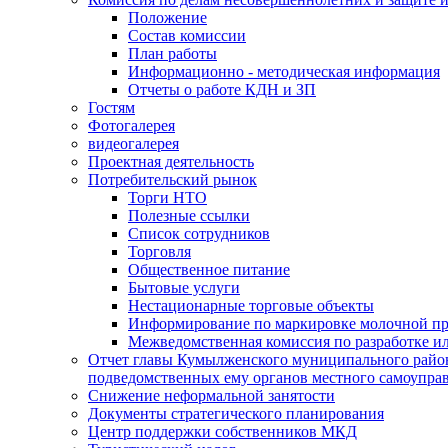
Положение
Состав комиссии
План работы
Информационно - методическая информация
Отчеты о работе КДН и ЗП
Гостям
Фотогалерея
видеогалерея
Проектная деятельность
Потребительский рынок
Торги НТО
Полезные ссылки
Список сотрудников
Торговля
Общественное питание
Бытовые услуги
Нестационарные торговые объекты
Информирование по маркировке молочной п
Межведомственная комиссия по разработке и
Отчет главы Кумылженского муниципального район
подведомственных ему органов местного самоупра
Снижение неформальной занятости
Документы стратегического планирования
Центр поддержки собственников МКД