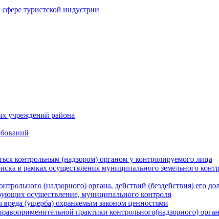
в сфере туристской индустрии
ых учреждений района
ебований
ться контрольным (надзором) органом у контролируемого лица
риска в рамках осуществления муниципального земельного конт
нтрольного (надзорного) органа, действий (бездействия) его д
рующих осуществление, муниципального контроля
 вреда (ущерба) охраняемым законом ценностями
правоприменительной практики контрольного(надзорного) орга