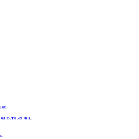
роля
олжностных лиц
на