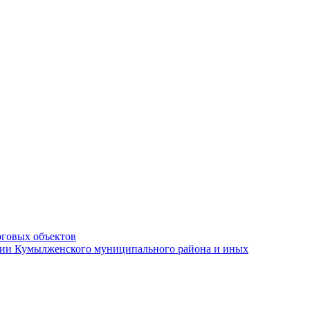
рговых объектов
ации Кумылженского муниципального района и иных