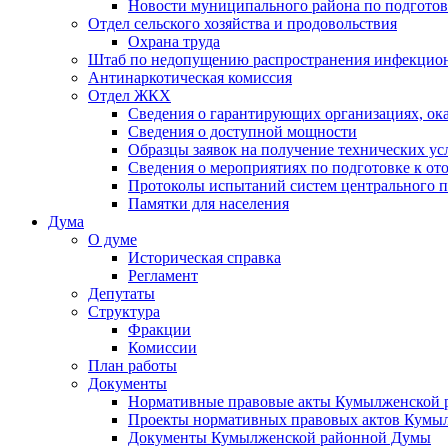
Новости муниципального района по подгото
Отдел сельского хозяйства и продовольствия
Охрана труда
Штаб по недопущению распространения инфекцио
Антинаркотическая комиссия
Отдел ЖКХ
Сведения о гарантирующих организациях, ок
Сведения о доступной мощности
Образцы заявок на получение технических ус
Сведения о мероприятиях по подготовке к от
Протоколы испытаний систем центрального п
Памятки для населения
Дума
О думе
Историческая справка
Регламент
Депутаты
Структура
Фракции
Комиссии
План работы
Документы
Нормативные правовые акты Кумылженской
Проекты нормативных правовых актов Кумы
Документы Кумылженской районной Думы