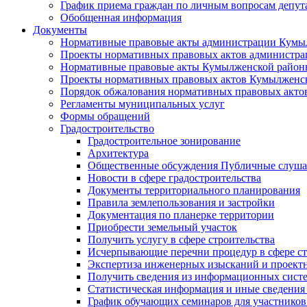
График приема граждан по личным вопросам депут
Обобщенная информация
Документы
Нормативные правовые акты администрации Кумы
Проекты нормативных правовых актов администра
Нормативные правовые акты Кумылженской райо
Проекты нормативных правовых актов Кумылженс
Порядок обжалования нормативных правовых акто
Регламенты муниципальных услуг
Формы обращений
Градостроительство
Градостроительное зонирование
Архитектура
Общественные обсуждения Публичные слуш
Новости в сфере градостроительства
Документы территориального планирования
Правила землепользования и застройки
Документация по планерке территории
Приобрести земельный участок
Получить услугу в сфере строительства
Исчерпывающие перечни процедур в сфере ст
Экспертиза инженерных изысканий и проект
Получить сведения из информационных систем
Статистическая информация и иные сведения 
График обучающих семинаров для участников