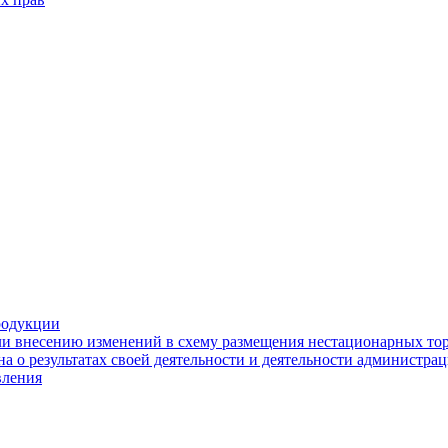
родукции
ли внесению изменений в схему размещения нестационарных то
а о результатах своей деятельности и деятельности администр
вления