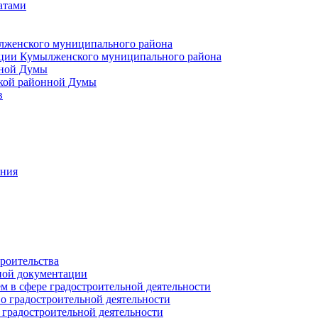
атами
лженского муниципального района
ции Кумылженского муниципального района
нной Думы
кой районной Думы
в
ания
роительства
ной документации
 в сфере градостроительной деятельности
о градостроительной деятельности
 градостроительной деятельности