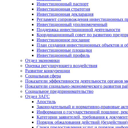
Инвестиционный паспорт
Инвестиционная стратегия
Инвестиционная декларация
Регламент сопровождения инвестиционных п
Инвестиционный уполномоченный
Поддержка инвестиционной деятельности
Координационный совет по развитию предпр
Инвестиционное послание
План создания инвестиционных объектов и о
Инвестиционные площадки
Инвестиционный профиль
Отдел экономики
Оценка регулирующего воздействия
Развитие конкуренции
Социальная сфера
Показатели эффективности деятельности органов м
Показатели социально-экономического развития ра
Социальное предпринимательство
Отдел ЗАГС
Апостиль
Законодательный и нормативно-правовые ак
Информация о государственной пошлине, рек
Категории заявителей, требования к докумен
Порядок обжалования действий (бездействия)
Сроки предоставления услуг и порядок инфо