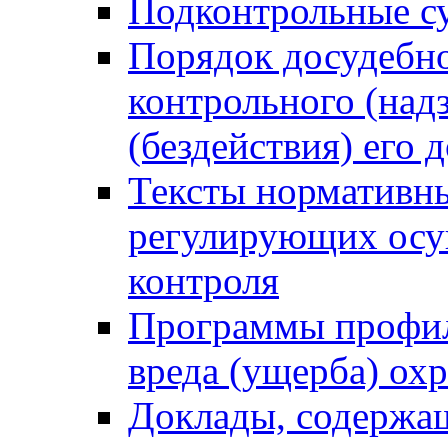
Подконтрольные су
Порядок досудебн
контрольного (надз
(бездействия) его
Тексты нормативны
регулирующих осу
контроля
Программы профил
вреда (ущерба) ох
Доклады, содержа