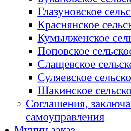
Глазуновское сель
Краснянское сельс
Кумылженское сель
Поповское сельско
Слащевское сельск
Суляевское сельск
Шакинское сельско
Соглашения, заключ
самоуправления
Муниц заказ