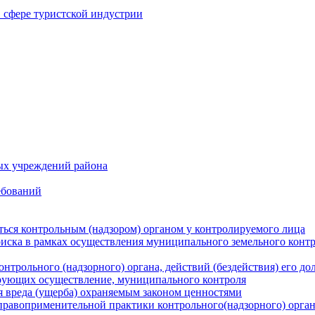
в сфере туристской индустрии
ых учреждений района
ебований
ться контрольным (надзором) органом у контролируемого лица
риска в рамках осуществления муниципального земельного конт
нтрольного (надзорного) органа, действий (бездействия) его д
рующих осуществление, муниципального контроля
 вреда (ущерба) охраняемым законом ценностями
правоприменительной практики контрольного(надзорного) орга