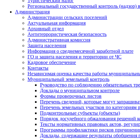
Туристический налог
Региональный государственный контроль (надзор) 
Администрация
Администрации сельских поселений
Актуальньная информация
Архивный отдел
Антитеррористическая безопасность
Административная комиссия
Защита населения
Информация о среднемесячной заработной плате
ГО и защита населения и территории от ЧС
Кадровое обеспечение
Контакты
Независимая оценка качества работы муниципальн
Муниципальный земельный контроль
Руководство по соблюдению обязательных тр
Доклады о муниципальном контроле
Формы проверочных листов
Перечень сведений, которые могут запрашива
Перечень земельных участков по категориям 
Подконтрольные субъекты (объекты)
Порядок досудебного обжалования решений ко
Тексты нормативных правовых актов, регули
Программы профилактики рисков причинения
Доклады, содержащие результаты обобщения 