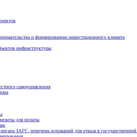
роектов
инимательства и формированию инвестиционного климата
бъектов инфраструктуры
естного самоуправления
йона
ты
визиты для оплаты
там
 органа ЗАГС, перечень оснований для отказа в государственной
рмирования