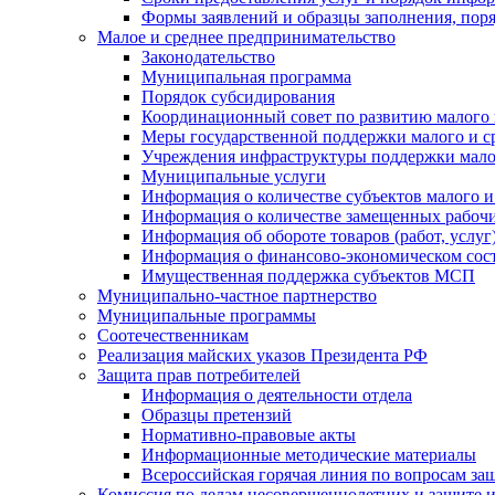
Формы заявлений и образцы заполнения, пор
Малое и среднее предпринимательство
Законодательство
Муниципальная программа
Порядок субсидирования
Координационный совет по развитию малого 
Меры государственной поддержки малого и с
Учреждения инфраструктуры поддержки малог
Муниципальные услуги
Информация о количестве субъектов малого и
Информация о количестве замещенных рабочих
Информация об обороте товаров (работ, услу
Информация о финансово-экономическом сост
Имущественная поддержка субъектов МСП
Муниципально-частное партнерство
Муниципальные программы
Соотечественникам
Реализация майских указов Президента РФ
Защита прав потребителей
Информация о деятельности отдела
Образцы претензий
Нормативно-правовые акты
Информационные методические материалы
Всероссийская горячая линия по вопросам за
Комиссия по делам несовершеннолетних и защите и