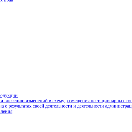
родукции
ли внесению изменений в схему размещения нестационарных то
а о результатах своей деятельности и деятельности администр
вления