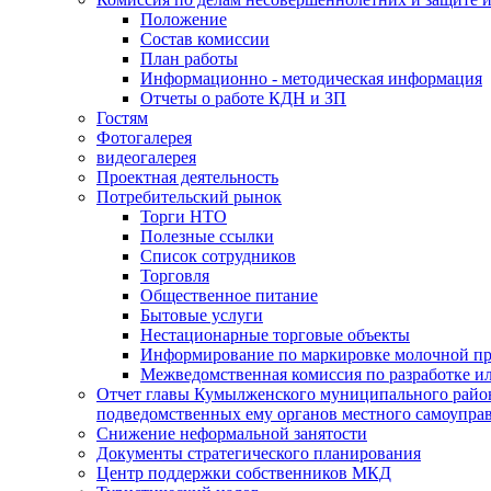
Положение
Состав комиссии
План работы
Информационно - методическая информация
Отчеты о работе КДН и ЗП
Гостям
Фотогалерея
видеогалерея
Проектная деятельность
Потребительский рынок
Торги НТО
Полезные ссылки
Список сотрудников
Торговля
Общественное питание
Бытовые услуги
Нестационарные торговые объекты
Информирование по маркировке молочной п
Межведомственная комиссия по разработке и
Отчет главы Кумылженского муниципального район
подведомственных ему органов местного самоупра
Снижение неформальной занятости
Документы стратегического планирования
Центр поддержки собственников МКД