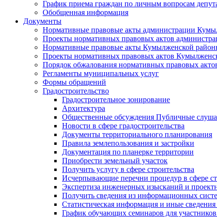
График приема граждан по личным вопросам депут
Обобщенная информация
Документы
Нормативные правовые акты администрации Кумы
Проекты нормативных правовых актов администра
Нормативные правовые акты Кумылженской райо
Проекты нормативных правовых актов Кумылженс
Порядок обжалования нормативных правовых акто
Регламенты муниципальных услуг
Формы обращений
Градостроительство
Градостроительное зонирование
Архитектура
Общественные обсуждения Публичные слуш
Новости в сфере градостроительства
Документы территориального планирования
Правила землепользования и застройки
Документация по планерке территории
Приобрести земельный участок
Получить услугу в сфере строительства
Исчерпывающие перечни процедур в сфере ст
Экспертиза инженерных изысканий и проект
Получить сведения из информационных систем
Статистическая информация и иные сведения 
График обучающих семинаров для участников