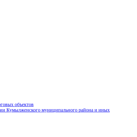
рговых объектов
ации Кумылженского муниципального района и иных