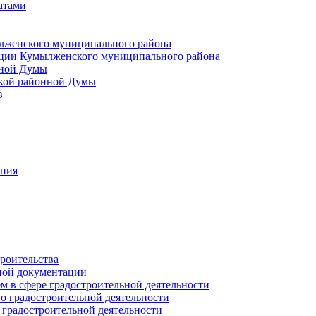
атами
лженского муниципального района
ции Кумылженского муниципального района
нной Думы
кой районной Думы
в
ания
роительства
ной документации
 в сфере градостроительной деятельности
о градостроительной деятельности
 градостроительной деятельности