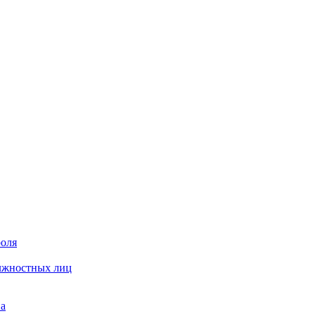
роля
олжностных лиц
на