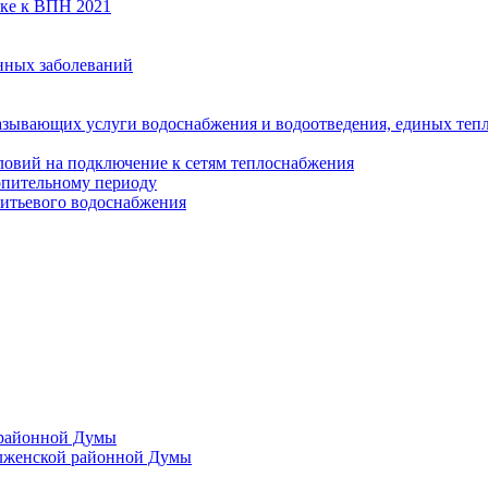
вке к ВПН 2021
нных заболеваний
азывающих услуги водоснабжения и водоотведения, единых те
ловий на подключение к сетям теплоснабжения
опительному периоду
итьевого водоснабжения
 районной Думы
лженской районной Думы