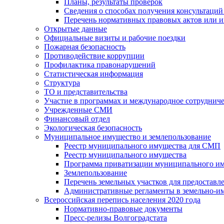
Планы, результаты проверок
Сведения о способах получения консультаций
Перечень нормативных правовых актов или и
Открытые данные
Официальные визиты и рабочие поездки
Пожарная безопасность
Противодействие коррупции
Профилактика правонарушений
Статистическая информация
Структура
ТО и представительства
Участие в программах и международное сотруднич
Учрежденные СМИ
Финансовый отдел
Экологическая безопасность
Муниципальное имущество и землепользование
Реестр муниципального имущества для СМП
Реестр муниципального имущества
Программа приватизации муниципального и
Землепользование
Перечень земельных участков для предоставл
Административные регламенты в земельно-и
Всероссийская перепись населения 2020 года
Нормативно-правовые документы
Пресс-релизы Волгоградстата