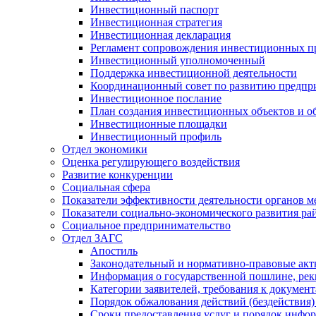
Инвестиционный паспорт
Инвестиционная стратегия
Инвестиционная декларация
Регламент сопровождения инвестиционных п
Инвестиционный уполномоченный
Поддержка инвестиционной деятельности
Координационный совет по развитию предпр
Инвестиционное послание
План создания инвестиционных объектов и о
Инвестиционные площадки
Инвестиционный профиль
Отдел экономики
Оценка регулирующего воздействия
Развитие конкуренции
Социальная сфера
Показатели эффективности деятельности органов м
Показатели социально-экономического развития ра
Социальное предпринимательство
Отдел ЗАГС
Апостиль
Законодательный и нормативно-правовые ак
Информация о государственной пошлине, рек
Категории заявителей, требования к докумен
Порядок обжалования действий (бездействия)
Сроки предоставления услуг и порядок инфо