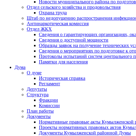
Новости муниципального района по подгото
Отдел сельского хозяйства и продовольствия
Охрана труда
Штаб по недопущению распространения инфекцио
Антинаркотическая комиссия
Отдел ЖКХ
Сведения о гарантирующих организациях, ок
Сведения о доступной мощности
Образцы заявок на получение технических ус
Сведения о мероприятиях по подготовке к от
Протоколы испытаний систем центрального п
Памятки для населения
Дума
О думе
Историческая справка
Регламент
Депутаты
Структура
Фракции
Комиссии
План работы
Документы
Нормативные правовые акты Кумылженской
Проекты нормативных правовых актов Кумы
Документы Кумылженской районной Думы