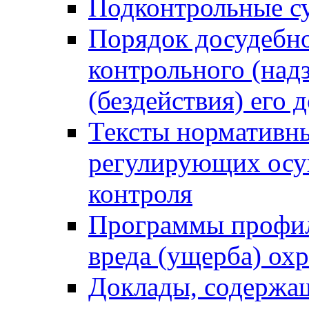
Подконтрольные су
Порядок досудебн
контрольного (надз
(бездействия) его
Тексты нормативны
регулирующих осу
контроля
Программы профил
вреда (ущерба) ох
Доклады, содержа