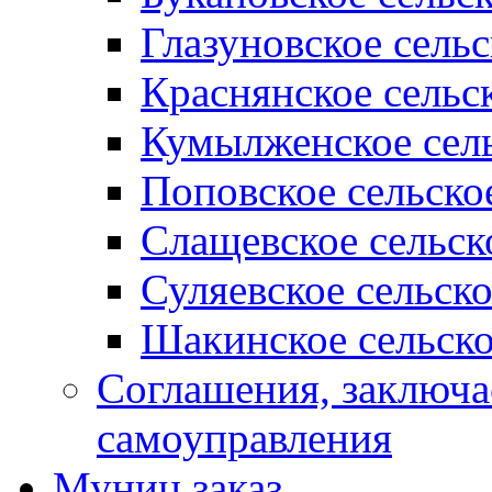
Глазуновское сель
Краснянское сельс
Кумылженское сель
Поповское сельско
Слащевское сельск
Суляевское сельск
Шакинское сельско
Соглашения, заключ
самоуправления
Муниц заказ