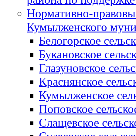
Нормативно-правовые
Кумылженского муни
Белогорское сельс
Букановское сельс
Глазуновское сель
Краснянское сельс
Кумылженское сель
Поповское сельско
Слащевское сельск