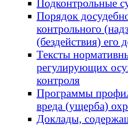
Подконтрольные су
Порядок досудебн
контрольного (надз
(бездействия) его
Тексты нормативны
регулирующих осу
контроля
Программы профил
вреда (ущерба) ох
Доклады, содержа