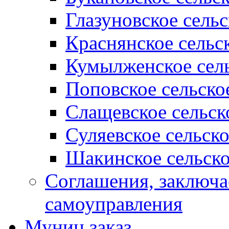
Глазуновское сель
Краснянское сельс
Кумылженское сель
Поповское сельско
Слащевское сельск
Суляевское сельск
Шакинское сельско
Соглашения, заключ
самоуправления
Муниц заказ