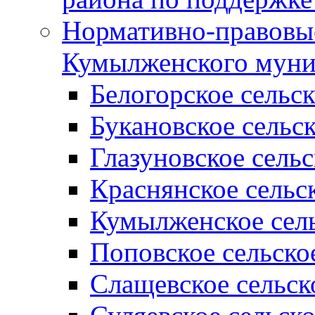
Нормативно-правовые
Кумылженского муни
Белогорское сельс
Букановское сельс
Глазуновское сель
Краснянское сельс
Кумылженское сель
Поповское сельско
Слащевское сельск