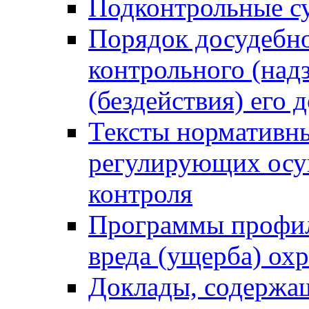
Подконтрольные су
Порядок досудебн
контрольного (надз
(бездействия) его
Тексты нормативны
регулирующих осу
контроля
Программы профил
вреда (ущерба) ох
Доклады, содержа