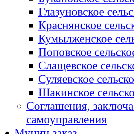
Глазуновское сель
Краснянское сельс
Кумылженское сель
Поповское сельско
Слащевское сельск
Суляевское сельск
Шакинское сельско
Соглашения, заключ
самоуправления
Муниц заказ