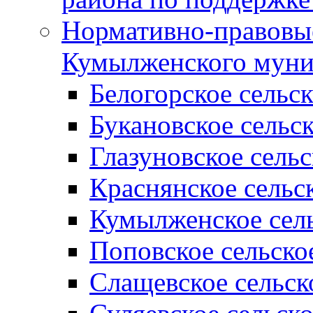
Нормативно-правовые
Кумылженского муни
Белогорское сельс
Букановское сельс
Глазуновское сель
Краснянское сельс
Кумылженское сель
Поповское сельско
Слащевское сельск