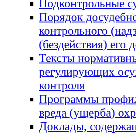
Подконтрольные су
Порядок досудебн
контрольного (надз
(бездействия) его
Тексты нормативны
регулирующих осу
контроля
Программы профил
вреда (ущерба) ох
Доклады, содержа