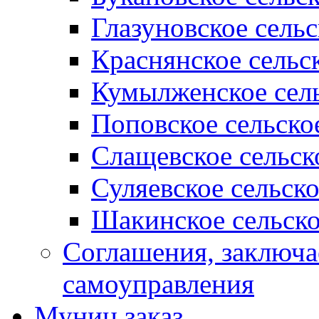
Глазуновское сель
Краснянское сельс
Кумылженское сель
Поповское сельско
Слащевское сельск
Суляевское сельск
Шакинское сельско
Соглашения, заключ
самоуправления
Муниц заказ