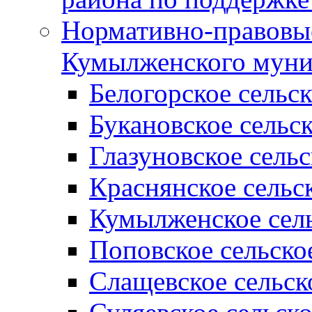
Нормативно-правовые
Кумылженского муни
Белогорское сельс
Букановское сельс
Глазуновское сель
Краснянское сельс
Кумылженское сель
Поповское сельско
Слащевское сельск