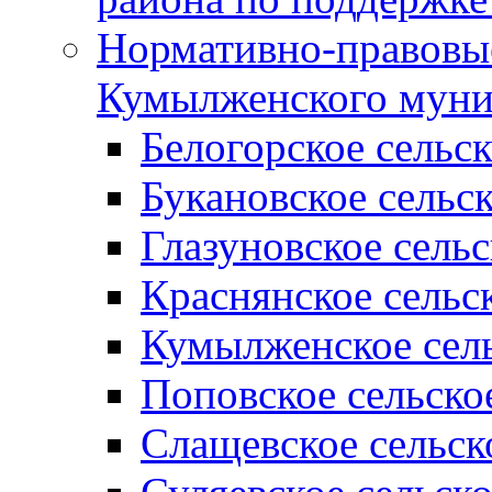
Нормативно-правовые
Кумылженского муни
Белогорское сельс
Букановское сельс
Глазуновское сель
Краснянское сельс
Кумылженское сель
Поповское сельско
Слащевское сельск