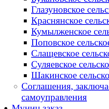
Глазуновское сель
Краснянское сельс
Кумылженское сель
Поповское сельско
Слащевское сельск
Суляевское сельск
Шакинское сельско
Соглашения, заключ
самоуправления
Муниц заказ