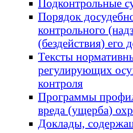
Подконтрольные су
Порядок досудебн
контрольного (надз
(бездействия) его
Тексты нормативны
регулирующих осу
контроля
Программы профил
вреда (ущерба) ох
Доклады, содержа