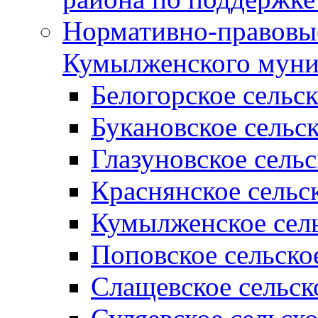
Нормативно-правовые
Кумылженского муни
Белогорское сельс
Букановское сельс
Глазуновское сель
Краснянское сельс
Кумылженское сель
Поповское сельско
Слащевское сельск