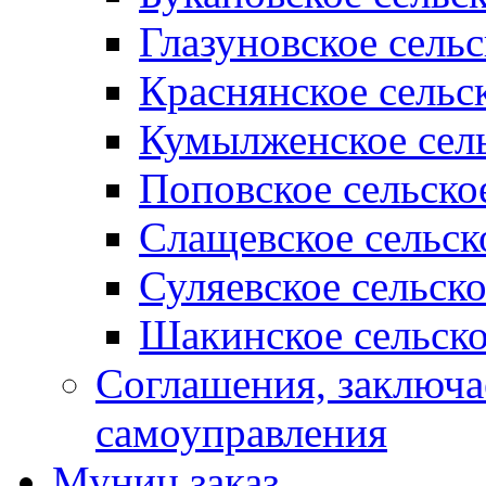
Глазуновское сель
Краснянское сельс
Кумылженское сель
Поповское сельско
Слащевское сельск
Суляевское сельск
Шакинское сельско
Соглашения, заключ
самоуправления
Муниц заказ