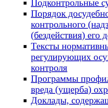
Подконтрольные су
Порядок досудебн
контрольного (надз
(бездействия) его
Тексты нормативны
регулирующих осу
контроля
Программы профил
вреда (ущерба) ох
Доклады, содержа