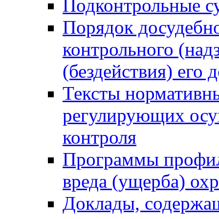
Подконтрольные су
Порядок досудебн
контрольного (надз
(бездействия) его
Тексты нормативны
регулирующих осу
контроля
Программы профил
вреда (ущерба) ох
Доклады, содержа