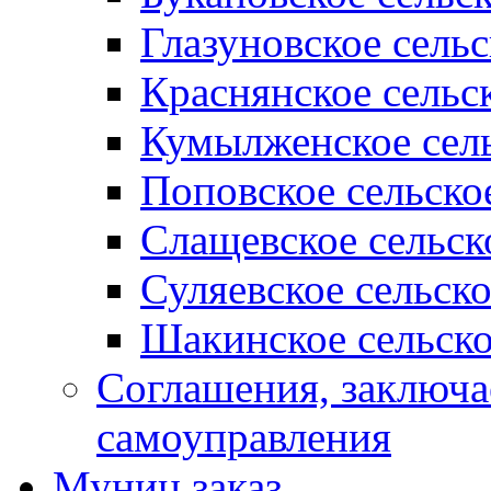
Глазуновское сель
Краснянское сельс
Кумылженское сель
Поповское сельско
Слащевское сельск
Суляевское сельск
Шакинское сельско
Соглашения, заключ
самоуправления
Муниц заказ