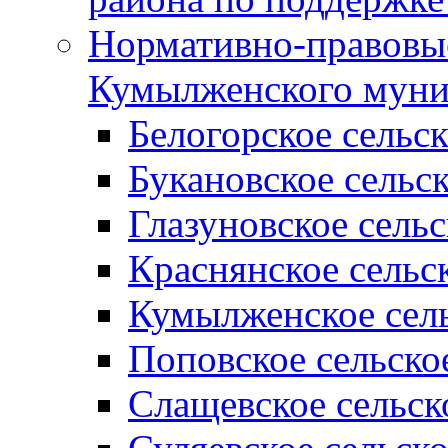
Нормативно-правовые
Кумылженского муни
Белогорское сельс
Букановское сельс
Глазуновское сель
Краснянское сельс
Кумылженское сель
Поповское сельско
Слащевское сельск