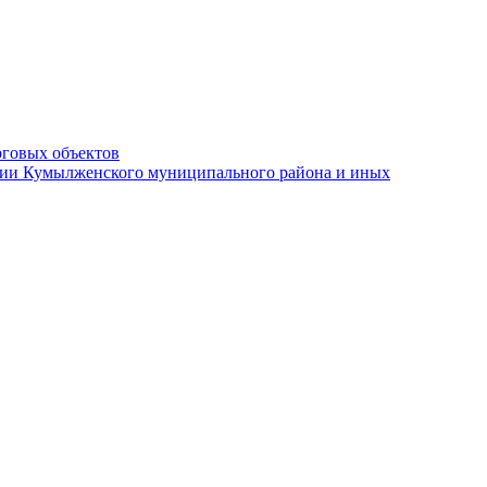
рговых объектов
ации Кумылженского муниципального района и иных