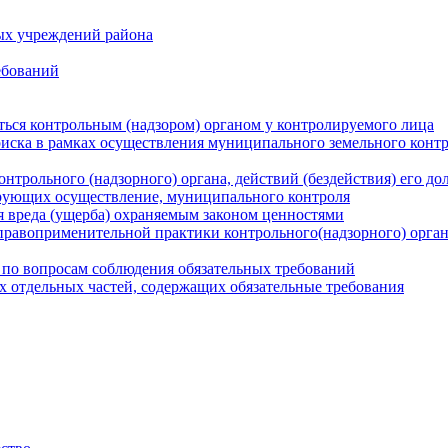
ых учреждений района
ебований
ться контрольным (надзором) органом у контролируемого лица
риска в рамках осуществления муниципального земельного конт
нтрольного (надзорного) органа, действий (бездействия) его д
рующих осуществление, муниципального контроля
 вреда (ущерба) охраняемым законом ценностями
правоприменительной практики контрольного(надзорного) орга
 по вопросам соблюдения обязательных требований
х отдельных частей, содержащих обязательные требования