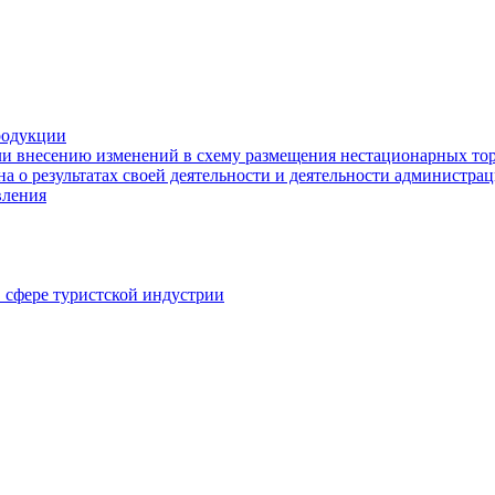
родукции
ли внесению изменений в схему размещения нестационарных то
а о результатах своей деятельности и деятельности администр
вления
в сфере туристской индустрии