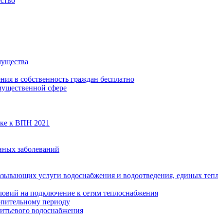
ество
мущества
ения в собственность граждан бесплатно
мущественной сфере
вке к ВПН 2021
нных заболеваний
азывающих услуги водоснабжения и водоотведения, единых те
ловий на подключение к сетям теплоснабжения
опительному периоду
итьевого водоснабжения