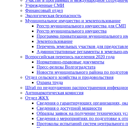
Участие в программах и международное сотруднич
Учрежденные СМИ
Финансовый отдел
Экологическая безопасность
Муниципальное имущество и землепользование
Реестр муниципального имущества для СМП
Реестр муниципального имущества
Программа приватизации муниципального и
Землепользование
Перечень земельных участков для предоставл
Административные регламенты в земельно-и
Всероссийская перепись населения 2020 года
Нормативно-правовые документы
Пресс-релизы Волгоградстата
Новости муниципального района по подгото
Отдел сельского хозяйства и продовольствия
Охрана труда
Штаб по недопущению распространения инфекцио
Антинаркотическая комиссия
Отдел ЖКХ
Сведения о гарантирующих организациях, ок
Сведения о доступной мощности
Образцы заявок на получение технических ус
Сведения о мероприятиях по подготовке к от
Протоколы испытаний систем центрального п