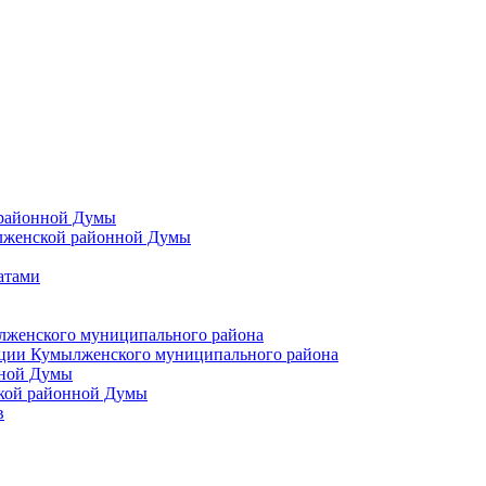
 районной Думы
лженской районной Думы
атами
лженского муниципального района
ции Кумылженского муниципального района
нной Думы
кой районной Думы
в