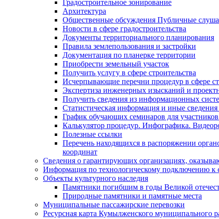
Градостроительное зонирование
Архитектура
Общественные обсуждения Публичные слуш
Новости в сфере градостроительства
Документы территориального планирования
Правила землепользования и застройки
Документация по планерке территории
Приобрести земельный участок
Получить услугу в сфере строительства
Исчерпывающие перечни процедур в сфере ст
Экспертиза инженерных изысканий и проект
Получить сведения из информационных систем
Статистическая информация и иные сведения 
График обучающих семинаров для участников
Калькулятор процедур. Инфографика. Видеор
Полезные ссылки
Перечень находящихся в распоряжении органо
координат
Сведения о гарантирующих организациях, оказыва
Информация по технологическому подключению к с
Объекты культурного наследия
Памятники погибшим в годы Великой отечес
Природные памятники и памятные места
Муниципальные пассажирские перевозки
Ресурсная карта Кумылженского муниципального ра