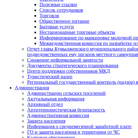
Полезные ссылки
Список сотрудников
Торговля
Общественное питание
Бытовые услуги
Нестационарные торговые объекты
Информирование по маркировке молочной п
Межведомственная комиссия по разработке и
Отчет главы Кумылженского муниципального район
подведомственных ему органов местного самоупра
Снижение неформальной занятости
Документы стратегического планирования
Центр поддержки собственников МКД
Туристический налог
Региональный государственный контроль (надзор) 
Администрация
Администрации сельских поселений
Актуальньная информация
Архивный отдел
Антитеррористическая безопасность
Административная комиссия
Защита населения
Информация о среднемесячной заработной плате
ГО и защита населения и территории от ЧС
Кадровое обеспечение