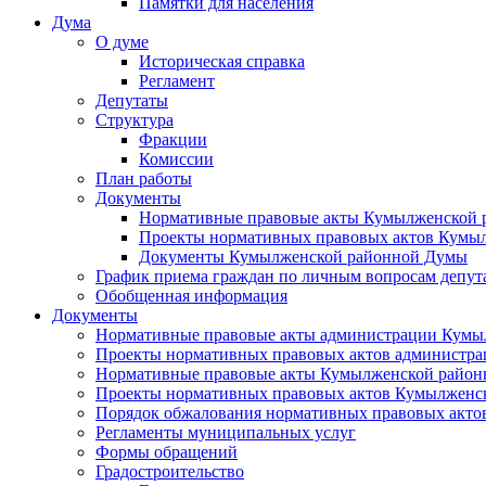
Памятки для населения
Дума
О думе
Историческая справка
Регламент
Депутаты
Структура
Фракции
Комиссии
План работы
Документы
Нормативные правовые акты Кумылженской
Проекты нормативных правовых актов Кумы
Документы Кумылженской районной Думы
График приема граждан по личным вопросам депут
Обобщенная информация
Документы
Нормативные правовые акты администрации Кумы
Проекты нормативных правовых актов администра
Нормативные правовые акты Кумылженской райо
Проекты нормативных правовых актов Кумылженс
Порядок обжалования нормативных правовых акто
Регламенты муниципальных услуг
Формы обращений
Градостроительство