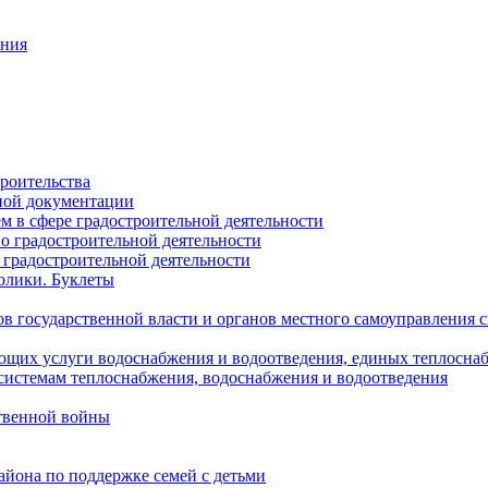
ания
роительства
ной документации
 в сфере градостроительной деятельности
о градостроительной деятельности
 градостроительной деятельности
олики. Буклеты
в государственной власти и органов местного самоуправления
ющих услуги водоснабжения и водоотведения, единых теплосн
истемам теплоснабжения, водоснабжения и водоотведения
твенной войны
йона по поддержке семей с детьми