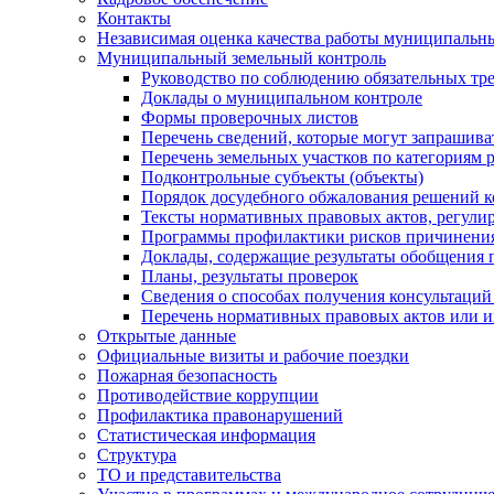
Контакты
Независимая оценка качества работы муниципальн
Муниципальный земельный контроль
Руководство по соблюдению обязательных тр
Доклады о муниципальном контроле
Формы проверочных листов
Перечень сведений, которые могут запрашива
Перечень земельных участков по категориям 
Подконтрольные субъекты (объекты)
Порядок досудебного обжалования решений ко
Тексты нормативных правовых актов, регули
Программы профилактики рисков причинения
Доклады, содержащие результаты обобщения 
Планы, результаты проверок
Сведения о способах получения консультаций
Перечень нормативных правовых актов или и
Открытые данные
Официальные визиты и рабочие поездки
Пожарная безопасность
Противодействие коррупции
Профилактика правонарушений
Статистическая информация
Структура
ТО и представительства