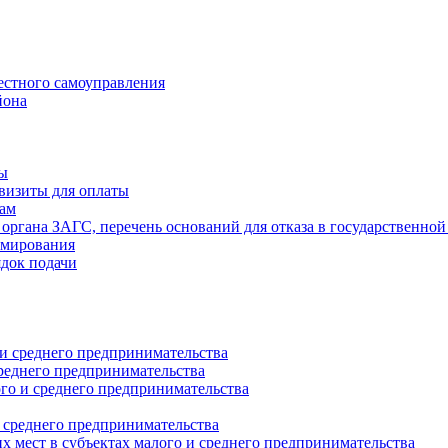
естного самоуправления
йона
ты
визиты для оплаты
там
 органа ЗАГС, перечень оснований для отказа в государственной
рмирования
ядок подачи
и среднего предпринимательства
реднего предпринимательства
о и среднего предпринимательства
 среднего предпринимательства
 мест в субъектах малого и среднего предпринимательства