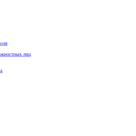
роля
олжностных лиц
на