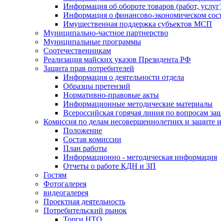
Информация об обороте товаров (работ, услу
Информация о финансово-экономическом сост
Имущественная поддержка субъектов МСП
Муниципально-частное партнерство
Муниципальные программы
Соотечественникам
Реализация майских указов Президента РФ
Защита прав потребителей
Информация о деятельности отдела
Образцы претензий
Нормативно-правовые акты
Информационные методические материалы
Всероссийская горячая линия по вопросам за
Комиссия по делам несовершеннолетних и защите и
Положение
Состав комиссии
План работы
Информационно - методическая информация
Отчеты о работе КДН и ЗП
Гостям
Фотогалерея
видеогалерея
Проектная деятельность
Потребительский рынок
Торги НТО