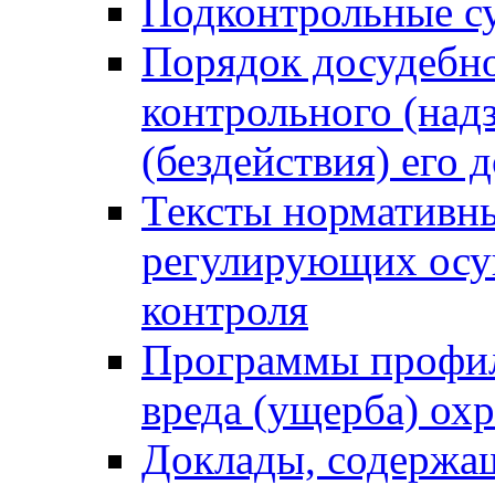
Подконтрольные су
Порядок досудебн
контрольного (надз
(бездействия) его
Тексты нормативны
регулирующих осу
контроля
Программы профил
вреда (ущерба) ох
Доклады, содержа