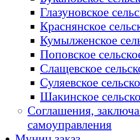
Глазуновское сель
Краснянское сельс
Кумылженское сель
Поповское сельско
Слащевское сельск
Суляевское сельск
Шакинское сельско
Соглашения, заключ
самоуправления
Муниц заказ