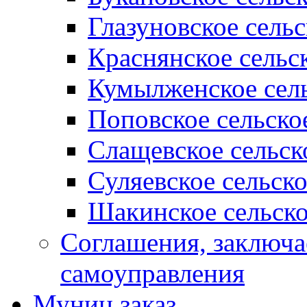
Глазуновское сель
Краснянское сельс
Кумылженское сель
Поповское сельско
Слащевское сельск
Суляевское сельск
Шакинское сельско
Соглашения, заключ
самоуправления
Муниц заказ