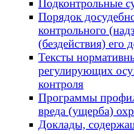
Подконтрольные су
Порядок досудебн
контрольного (надз
(бездействия) его
Тексты нормативны
регулирующих осу
контроля
Программы профил
вреда (ущерба) ох
Доклады, содержа