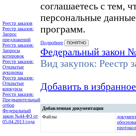
соглашаетесь с тем, 
персональные данные
Реестр заказов
программ.
Реестр заказов:
Запрос
предложений
Подробнее
ПОНЯТНО
Реестр заказов:
Федеральный закон 
Запросы
котировок
Вид закупок: Реестр 
Реестр заказов:
Открытые
аукционы
Реестр заказов:
Добавить в избранное
Открытые
конкурсы
Реестр заказов:
Предварительный
отбор
Добавленная документация
Федеральный
закон №44-ФЗ от
Файлы
докумен
05.04.2013 года
обоснов
протокол