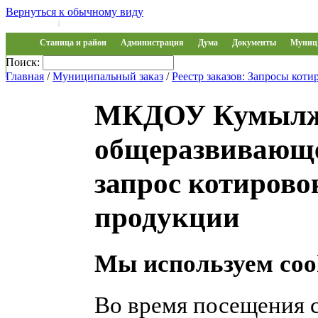
Вернуться к обычному виду
Войти на сайт
Регистрация
|
Станица и район
Администрация
Дума
Документы
Муниц 
Поиск:
Обращения
Главная
/
Муниципальный заказ
/
Реестр заказов: Запросы коти
МКДОУ Кумылже
общеразвивающе
запрос котирово
продукции
Мы используем coo
Во время посещения 