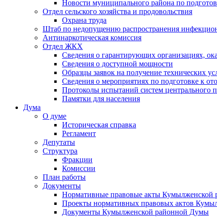
Новости муниципального района по подгото
Отдел сельского хозяйства и продовольствия
Охрана труда
Штаб по недопущению распространения инфекцио
Антинаркотическая комиссия
Отдел ЖКХ
Сведения о гарантирующих организациях, ок
Сведения о доступной мощности
Образцы заявок на получение технических ус
Сведения о мероприятиях по подготовке к от
Протоколы испытаний систем центрального п
Памятки для населения
Дума
О думе
Историческая справка
Регламент
Депутаты
Структура
Фракции
Комиссии
План работы
Документы
Нормативные правовые акты Кумылженской
Проекты нормативных правовых актов Кумы
Документы Кумылженской районной Думы