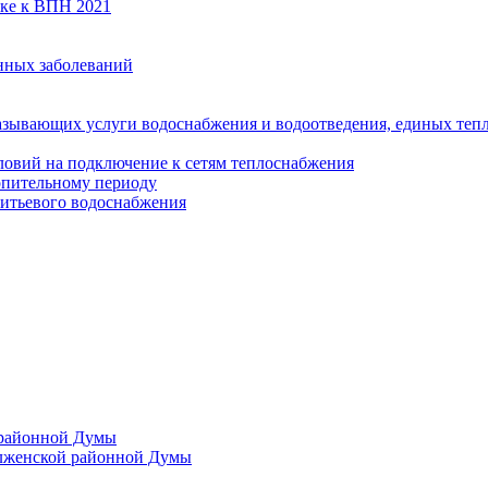
вке к ВПН 2021
нных заболеваний
азывающих услуги водоснабжения и водоотведения, единых те
ловий на подключение к сетям теплоснабжения
опительному периоду
итьевого водоснабжения
 районной Думы
лженской районной Думы