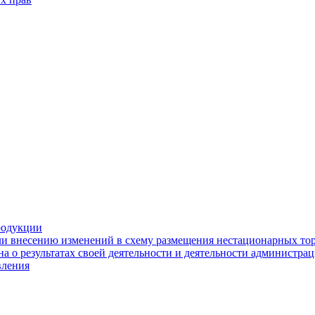
родукции
ли внесению изменений в схему размещения нестационарных то
а о результатах своей деятельности и деятельности администр
вления