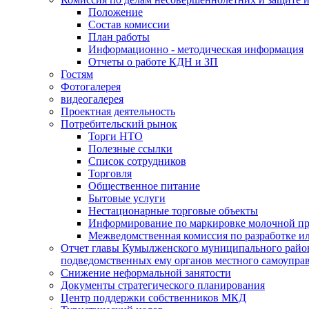
Положение
Состав комиссии
План работы
Информационно - методическая информация
Отчеты о работе КДН и ЗП
Гостям
Фотогалерея
видеогалерея
Проектная деятельность
Потребительский рынок
Торги НТО
Полезные ссылки
Список сотрудников
Торговля
Общественное питание
Бытовые услуги
Нестационарные торговые объекты
Информирование по маркировке молочной п
Межведомственная комиссия по разработке и
Отчет главы Кумылженского муниципального район
подведомственных ему органов местного самоупра
Снижение неформальной занятости
Документы стратегического планирования
Центр поддержки собственников МКД