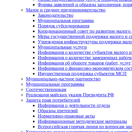
Формы заявлений и образцы заполнения, пор
Малое и среднее предпринимательство
Законодательство
Муниципальная программа
Порядок субсидирования
Координационный совет по развитию малого 
Меры государственной поддержки малого и с
Учреждения инфраструктуры поддержки малог
Муниципальные услуги
Информация о количестве субъектов малого и
Информация о количестве замещенных рабочих
Информация об обороте товаров (работ, услу
Информация о финансово-экономическом сост
Имущественная поддержка субъектов МСП
Муниципально-частное партнерство
Муниципальные программы
Соотечественникам
Реализация майских указов Президента РФ
Защита прав потребителей
Информация о деятельности отдела
Образцы претензий
Нормативно-правовые акты
Информационные методические материалы
Всероссийская горячая линия по вопросам за
Комиссия по делам несовершеннолетних и защите и