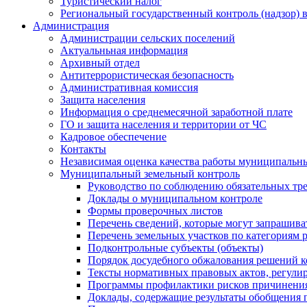
Туристический налог
Региональный государственный контроль (надзор) 
Администрация
Администрации сельских поселений
Актуальньная информация
Архивный отдел
Антитеррористическая безопасность
Административная комиссия
Защита населения
Информация о среднемесячной заработной плате
ГО и защита населения и территории от ЧС
Кадровое обеспечение
Контакты
Независимая оценка качества работы муниципальн
Муниципальный земельный контроль
Руководство по соблюдению обязательных тр
Доклады о муниципальном контроле
Формы проверочных листов
Перечень сведений, которые могут запрашива
Перечень земельных участков по категориям 
Подконтрольные субъекты (объекты)
Порядок досудебного обжалования решений ко
Тексты нормативных правовых актов, регули
Программы профилактики рисков причинения
Доклады, содержащие результаты обобщения 