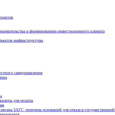
роектов
инимательства и формированию инвестиционного климата
бъектов инфраструктуры
естного самоуправления
йона
ты
визиты для оплаты
там
 органа ЗАГС, перечень оснований для отказа в государственной
рмирования