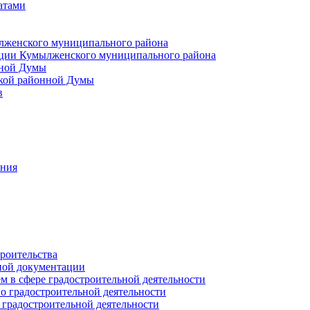
атами
лженского муниципального района
ции Кумылженского муниципального района
нной Думы
кой районной Думы
в
ания
роительства
ной документации
 в сфере градостроительной деятельности
о градостроительной деятельности
 градостроительной деятельности