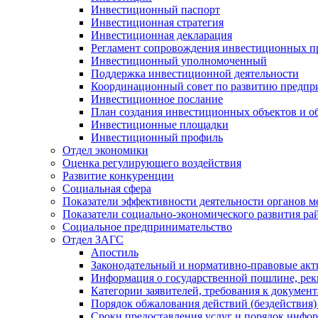
Инвестиционный паспорт
Инвестиционная стратегия
Инвестиционная декларация
Регламент сопровождения инвестиционных п
Инвестиционный уполномоченный
Поддержка инвестиционной деятельности
Координационный совет по развитию предпр
Инвестиционное послание
План создания инвестиционных объектов и о
Инвестиционные площадки
Инвестиционный профиль
Отдел экономики
Оценка регулирующего воздействия
Развитие конкуренции
Социальная сфера
Показатели эффективности деятельности органов м
Показатели социально-экономического развития ра
Социальное предпринимательство
Отдел ЗАГС
Апостиль
Законодательный и нормативно-правовые ак
Информация о государственной пошлине, рек
Категории заявителей, требования к докумен
Порядок обжалования действий (бездействия)
Сроки предоставления услуг и порядок инфо