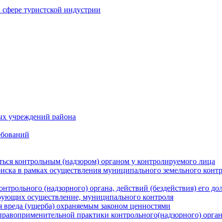
в сфере туристской индустрии
ых учреждений района
ебований
ться контрольным (надзором) органом у контролируемого лица
риска в рамках осуществления муниципального земельного конт
нтрольного (надзорного) органа, действий (бездействия) его д
рующих осуществление, муниципального контроля
 вреда (ущерба) охраняемым законом ценностями
правоприменительной практики контрольного(надзорного) орга