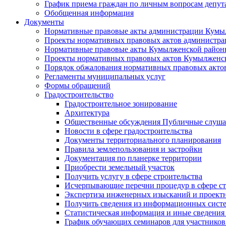
График приема граждан по личным вопросам депут
Обобщенная информация
Документы
Нормативные правовые акты администрации Кумы
Проекты нормативных правовых актов администра
Нормативные правовые акты Кумылженской райо
Проекты нормативных правовых актов Кумылженс
Порядок обжалования нормативных правовых акто
Регламенты муниципальных услуг
Формы обращений
Градостроительство
Градостроительное зонирование
Архитектура
Общественные обсуждения Публичные слуш
Новости в сфере градостроительства
Документы территориального планирования
Правила землепользования и застройки
Документация по планерке территории
Приобрести земельный участок
Получить услугу в сфере строительства
Исчерпывающие перечни процедур в сфере ст
Экспертиза инженерных изысканий и проект
Получить сведения из информационных систем
Статистическая информация и иные сведения 
График обучающих семинаров для участников