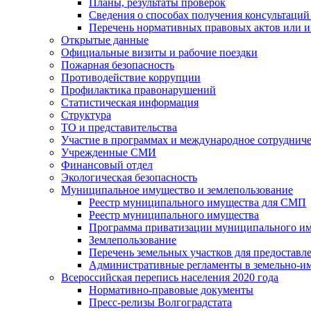
Планы, результаты проверок
Сведения о способах получения консультаций
Перечень нормативных правовых актов или и
Открытые данные
Официальные визиты и рабочие поездки
Пожарная безопасность
Противодействие коррупции
Профилактика правонарушений
Статистическая информация
Структура
ТО и представительства
Участие в программах и международное сотруднич
Учрежденные СМИ
Финансовый отдел
Экологическая безопасность
Муниципальное имущество и землепользование
Реестр муниципального имущества для СМП
Реестр муниципального имущества
Программа приватизации муниципального и
Землепользование
Перечень земельных участков для предоставл
Административные регламенты в земельно-и
Всероссийская перепись населения 2020 года
Нормативно-правовые документы
Пресс-релизы Волгоградстата