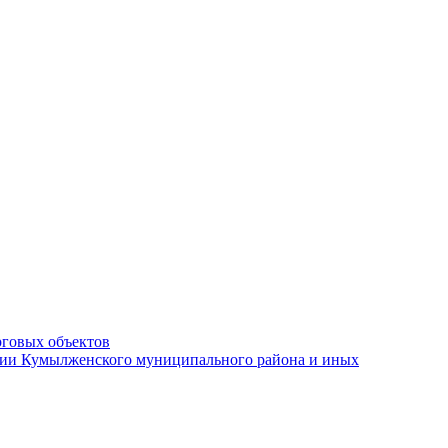
рговых объектов
ации Кумылженского муниципального района и иных