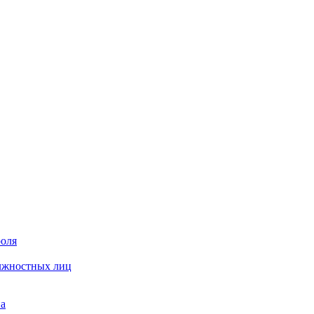
роля
олжностных лиц
на