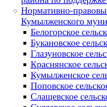
Нормативно-правовые
Кумылженского муни
Белогорское сельс
Букановское сельс
Глазуновское сель
Краснянское сельс
Кумылженское сель
Поповское сельско
Слащевское сельск