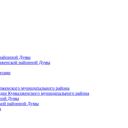
 районной Думы
лженской районной Думы
атами
лженского муниципального района
ции Кумылженского муниципального района
нной Думы
кой районной Думы
в