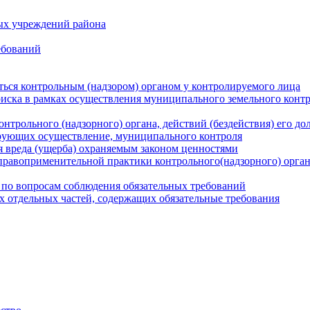
ых учреждений района
ебований
ться контрольным (надзором) органом у контролируемого лица
риска в рамках осуществления муниципального земельного конт
нтрольного (надзорного) органа, действий (бездействия) его д
рующих осуществление, муниципального контроля
 вреда (ущерба) охраняемым законом ценностями
правоприменительной практики контрольного(надзорного) орга
 по вопросам соблюдения обязательных требований
х отдельных частей, содержащих обязательные требования