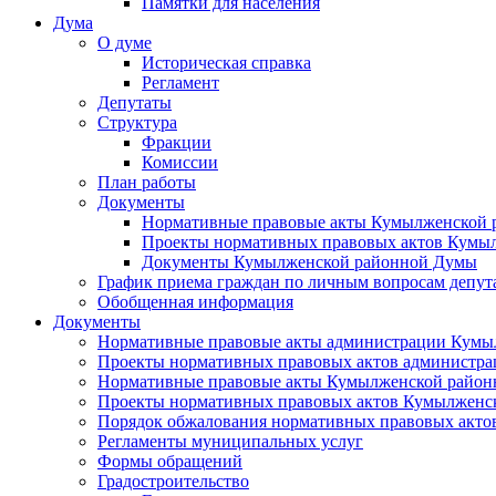
Памятки для населения
Дума
О думе
Историческая справка
Регламент
Депутаты
Структура
Фракции
Комиссии
План работы
Документы
Нормативные правовые акты Кумылженской
Проекты нормативных правовых актов Кумы
Документы Кумылженской районной Думы
График приема граждан по личным вопросам депут
Обобщенная информация
Документы
Нормативные правовые акты администрации Кумы
Проекты нормативных правовых актов администра
Нормативные правовые акты Кумылженской райо
Проекты нормативных правовых актов Кумылженс
Порядок обжалования нормативных правовых акто
Регламенты муниципальных услуг
Формы обращений
Градостроительство