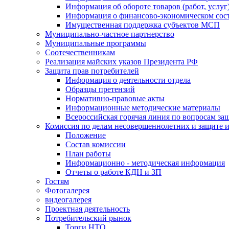
Информация об обороте товаров (работ, услу
Информация о финансово-экономическом сост
Имущественная поддержка субъектов МСП
Муниципально-частное партнерство
Муниципальные программы
Соотечественникам
Реализация майских указов Президента РФ
Защита прав потребителей
Информация о деятельности отдела
Образцы претензий
Нормативно-правовые акты
Информационные методические материалы
Всероссийская горячая линия по вопросам за
Комиссия по делам несовершеннолетних и защите и
Положение
Состав комиссии
План работы
Информационно - методическая информация
Отчеты о работе КДН и ЗП
Гостям
Фотогалерея
видеогалерея
Проектная деятельность
Потребительский рынок
Торги НТО