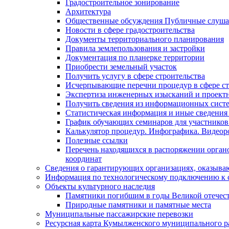
Градостроительное зонирование
Архитектура
Общественные обсуждения Публичные слуш
Новости в сфере градостроительства
Документы территориального планирования
Правила землепользования и застройки
Документация по планерке территории
Приобрести земельный участок
Получить услугу в сфере строительства
Исчерпывающие перечни процедур в сфере ст
Экспертиза инженерных изысканий и проект
Получить сведения из информационных систем
Статистическая информация и иные сведения 
График обучающих семинаров для участников
Калькулятор процедур. Инфографика. Видеор
Полезные ссылки
Перечень находящихся в распоряжении органо
координат
Сведения о гарантирующих организациях, оказыва
Информация по технологическому подключению к с
Объекты культурного наследия
Памятники погибшим в годы Великой отечес
Природные памятники и памятные места
Муниципальные пассажирские перевозки
Ресурсная карта Кумылженского муниципального ра