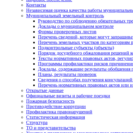
Контакты
Независимая оценка качества работы муниципальн
Муниципальный земельный контроль
Руководство по соблюдению обязательных тр
Доклады о муниципальном контроле
Формы проверочных листов
Перечень сведений, которые могут запрашива
Перечень земельных участков по категориям 
Подконтрольные субъекты (объекты)
Порядок досудебного обжалования решений ко
Тексты нормативных правовых актов, регули
Программы профилактики рисков причинения
Доклады, содержащие результаты обобщения 
Планы, результаты проверок
Сведения о способах получения консультаций
Перечень нормативных правовых актов или и
Открытые данные
Официальные визиты и рабочие поездки
Пожарная безопасность
Противодействие коррупции
Профилактика правонарушений
Статистическая информация
Структура
ТО и представительства