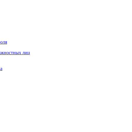
роля
олжностных лиц
на