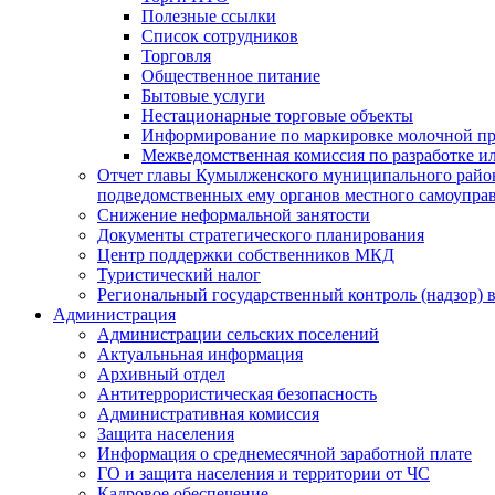
Полезные ссылки
Список сотрудников
Торговля
Общественное питание
Бытовые услуги
Нестационарные торговые объекты
Информирование по маркировке молочной п
Межведомственная комиссия по разработке и
Отчет главы Кумылженского муниципального район
подведомственных ему органов местного самоупра
Снижение неформальной занятости
Документы стратегического планирования
Центр поддержки собственников МКД
Туристический налог
Региональный государственный контроль (надзор) 
Администрация
Администрации сельских поселений
Актуальньная информация
Архивный отдел
Антитеррористическая безопасность
Административная комиссия
Защита населения
Информация о среднемесячной заработной плате
ГО и защита населения и территории от ЧС
Кадровое обеспечение