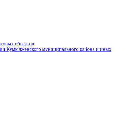
рговых объектов
ации Кумылженского муниципального района и иных