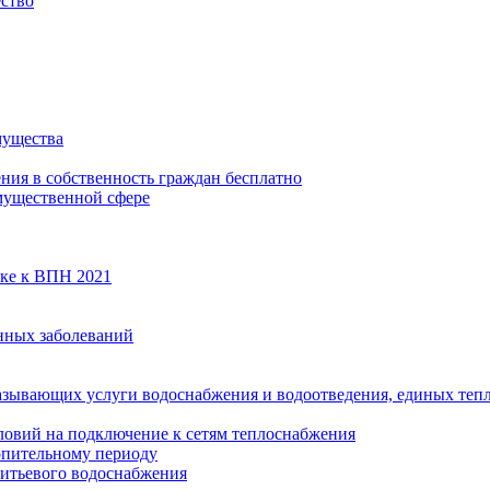
ество
мущества
ения в собственность граждан бесплатно
мущественной сфере
вке к ВПН 2021
нных заболеваний
азывающих услуги водоснабжения и водоотведения, единых те
ловий на подключение к сетям теплоснабжения
опительному периоду
итьевого водоснабжения