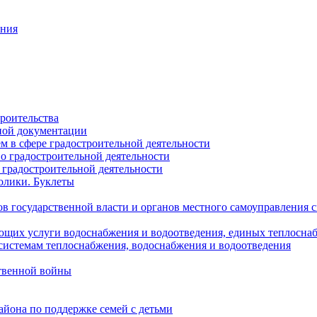
ания
роительства
ной документации
 в сфере градостроительной деятельности
о градостроительной деятельности
 градостроительной деятельности
олики. Буклеты
в государственной власти и органов местного самоуправления
ющих услуги водоснабжения и водоотведения, единых теплосн
истемам теплоснабжения, водоснабжения и водоотведения
твенной войны
йона по поддержке семей с детьми