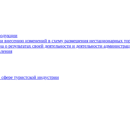
родукции
ли внесению изменений в схему размещения нестационарных то
а о результатах своей деятельности и деятельности администр
вления
в сфере туристской индустрии