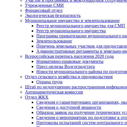
Участие в программах и международное сотруднич
Учрежденные СМИ
Финансовый отдел
Экологическая безопасность
Муниципальное имущество и землепользование
Реестр муниципального имущества для СМП
Реестр муниципального имущества
Программа приватизации муниципального и
Землепользование
Перечень земельных участков для предоставл
Административные регламенты в земельно-и
Всероссийская перепись населения 2020 года
Нормативно-правовые документы
Пресс-релизы Волгоградстата
Новости муниципального района по подгото
Отдел сельского хозяйства и продовольствия
Охрана труда
Штаб по недопущению распространения инфекцио
Антинаркотическая комиссия
Отдел ЖКХ
Сведения о гарантирующих организациях, ок
Сведения о доступной мощности
Образцы заявок на получение технических ус
Сведения о мероприятиях по подготовке к от
Протоколы испытаний систем центрального п