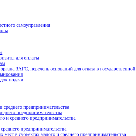
естного самоуправления
йона
ты
визиты для оплаты
там
 органа ЗАГС, перечень оснований для отказа в государственной
рмирования
ядок подачи
и среднего предпринимательства
реднего предпринимательства
о и среднего предпринимательства
 среднего предпринимательства
 мест в субъектах малого и среднего предпринимательства