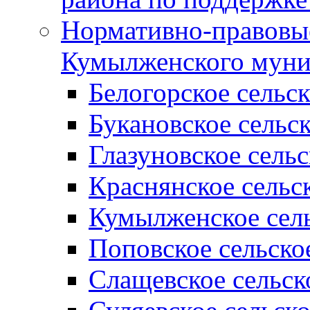
Нормативно-правовые
Кумылженского муни
Белогорское сельс
Букановское сельс
Глазуновское сель
Краснянское сельс
Кумылженское сель
Поповское сельско
Слащевское сельск