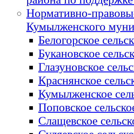
Нормативно-правовые
Кумылженского муни
Белогорское сельс
Букановское сельс
Глазуновское сель
Краснянское сельс
Кумылженское сель
Поповское сельско
Слащевское сельск