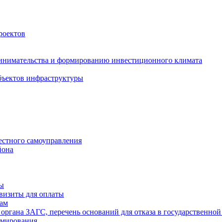
роектов
инимательства и формированию инвестиционного климата
бъектов инфраструктуры
естного самоуправления
йона
ты
визиты для оплаты
там
 органа ЗАГС, перечень оснований для отказа в государственной
рмирования