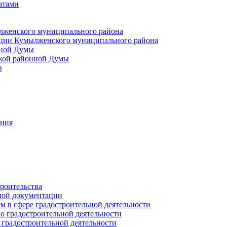
атами
лженского муниципального района
ции Кумылженского муниципального района
нной Думы
кой районной Думы
в
ания
роительства
ной документации
 в сфере градостроительной деятельности
о градостроительной деятельности
 градостроительной деятельности