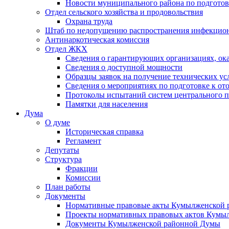
Новости муниципального района по подгото
Отдел сельского хозяйства и продовольствия
Охрана труда
Штаб по недопущению распространения инфекцио
Антинаркотическая комиссия
Отдел ЖКХ
Сведения о гарантирующих организациях, ок
Сведения о доступной мощности
Образцы заявок на получение технических ус
Сведения о мероприятиях по подготовке к от
Протоколы испытаний систем центрального п
Памятки для населения
Дума
О думе
Историческая справка
Регламент
Депутаты
Структура
Фракции
Комиссии
План работы
Документы
Нормативные правовые акты Кумылженской
Проекты нормативных правовых актов Кумы
Документы Кумылженской районной Думы