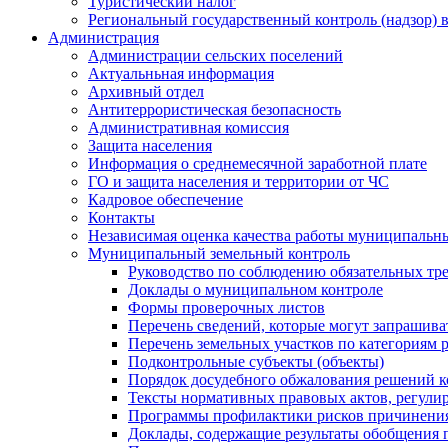
Туристический налог
Региональный государственный контроль (надзор) 
Администрация
Администрации сельских поселений
Актуальньная информация
Архивный отдел
Антитеррористическая безопасность
Административная комиссия
Защита населения
Информация о среднемесячной заработной плате
ГО и защита населения и территории от ЧС
Кадровое обеспечение
Контакты
Независимая оценка качества работы муниципальн
Муниципальный земельный контроль
Руководство по соблюдению обязательных тр
Доклады о муниципальном контроле
Формы проверочных листов
Перечень сведений, которые могут запрашива
Перечень земельных участков по категориям 
Подконтрольные субъекты (объекты)
Порядок досудебного обжалования решений ко
Тексты нормативных правовых актов, регули
Программы профилактики рисков причинения
Доклады, содержащие результаты обобщения 