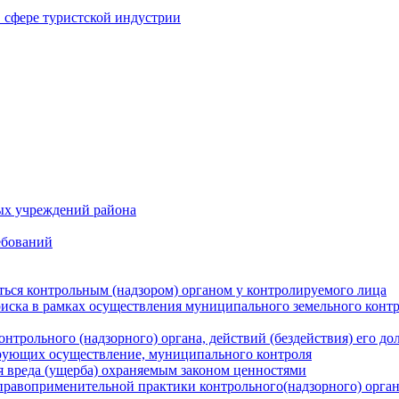
в сфере туристской индустрии
ых учреждений района
ебований
ться контрольным (надзором) органом у контролируемого лица
риска в рамках осуществления муниципального земельного конт
нтрольного (надзорного) органа, действий (бездействия) его д
рующих осуществление, муниципального контроля
 вреда (ущерба) охраняемым законом ценностями
правоприменительной практики контрольного(надзорного) орга