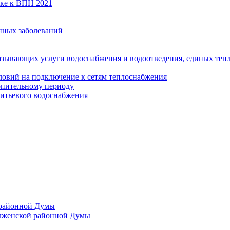
вке к ВПН 2021
нных заболеваний
азывающих услуги водоснабжения и водоотведения, единых те
ловий на подключение к сетям теплоснабжения
опительному периоду
итьевого водоснабжения
 районной Думы
лженской районной Думы