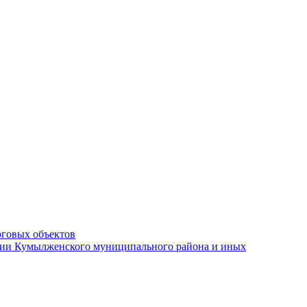
рговых объектов
ации Кумылженского муниципального района и иных