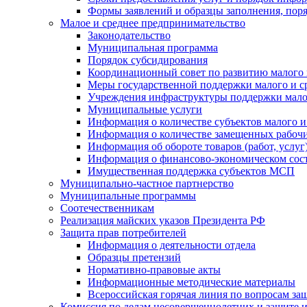
Формы заявлений и образцы заполнения, пор
Малое и среднее предпринимательство
Законодательство
Муниципальная программа
Порядок субсидирования
Координационный совет по развитию малого 
Меры государственной поддержки малого и с
Учреждения инфраструктуры поддержки малог
Муниципальные услуги
Информация о количестве субъектов малого и
Информация о количестве замещенных рабочих
Информация об обороте товаров (работ, услу
Информация о финансово-экономическом сост
Имущественная поддержка субъектов МСП
Муниципально-частное партнерство
Муниципальные программы
Соотечественникам
Реализация майских указов Президента РФ
Защита прав потребителей
Информация о деятельности отдела
Образцы претензий
Нормативно-правовые акты
Информационные методические материалы
Всероссийская горячая линия по вопросам за
Комиссия по делам несовершеннолетних и защите и