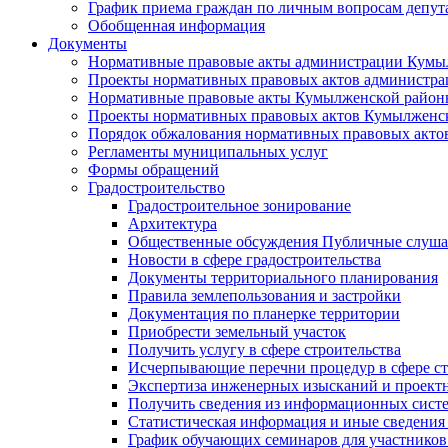
График приема граждан по личным вопросам депут
Обобщенная информация
Документы
Нормативные правовые акты администрации Кумы
Проекты нормативных правовых актов администра
Нормативные правовые акты Кумылженской райо
Проекты нормативных правовых актов Кумылженс
Порядок обжалования нормативных правовых акто
Регламенты муниципальных услуг
Формы обращений
Градостроительство
Градостроительное зонирование
Архитектура
Общественные обсуждения Публичные слуш
Новости в сфере градостроительства
Документы территориального планирования
Правила землепользования и застройки
Документация по планерке территории
Приобрести земельный участок
Получить услугу в сфере строительства
Исчерпывающие перечни процедур в сфере ст
Экспертиза инженерных изысканий и проект
Получить сведения из информационных систем
Статистическая информация и иные сведения 
График обучающих семинаров для участников