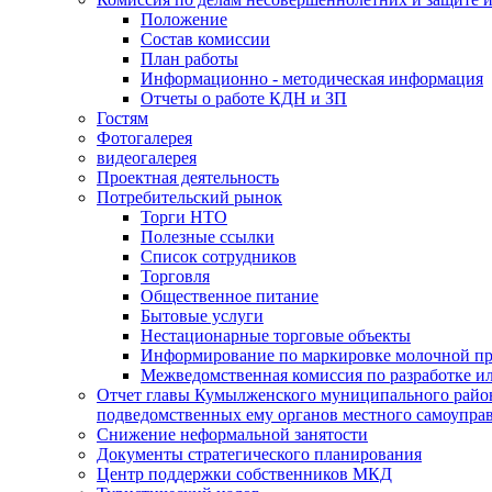
Положение
Состав комиссии
План работы
Информационно - методическая информация
Отчеты о работе КДН и ЗП
Гостям
Фотогалерея
видеогалерея
Проектная деятельность
Потребительский рынок
Торги НТО
Полезные ссылки
Список сотрудников
Торговля
Общественное питание
Бытовые услуги
Нестационарные торговые объекты
Информирование по маркировке молочной п
Межведомственная комиссия по разработке и
Отчет главы Кумылженского муниципального район
подведомственных ему органов местного самоупра
Снижение неформальной занятости
Документы стратегического планирования
Центр поддержки собственников МКД