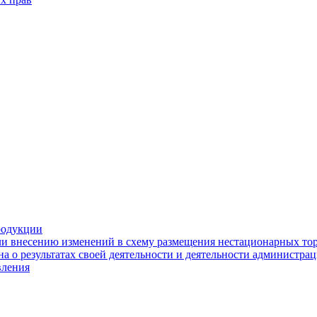
родукции
ли внесению изменений в схему размещения нестационарных то
а о результатах своей деятельности и деятельности администр
вления