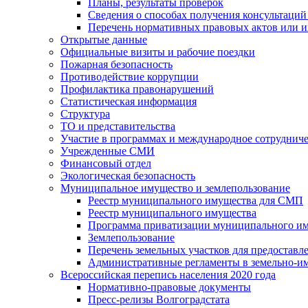
Планы, результаты проверок
Сведения о способах получения консультаций
Перечень нормативных правовых актов или и
Открытые данные
Официальные визиты и рабочие поездки
Пожарная безопасность
Противодействие коррупции
Профилактика правонарушений
Статистическая информация
Структура
ТО и представительства
Участие в программах и международное сотруднич
Учрежденные СМИ
Финансовый отдел
Экологическая безопасность
Муниципальное имущество и землепользование
Реестр муниципального имущества для СМП
Реестр муниципального имущества
Программа приватизации муниципального и
Землепользование
Перечень земельных участков для предоставл
Административные регламенты в земельно-и
Всероссийская перепись населения 2020 года
Нормативно-правовые документы
Пресс-релизы Волгоградстата