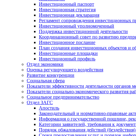
Инвестиционный паспорт
Инвестиционная стратегия
Инвестиционная декларация
Регламент сопровождения инвестиционных п
Инвестиционный уполномоченный
Поддержка инвестиционной деятельности
Координационный совет по развитию предпр
Инвестиционное послание
План создания инвестиционных объектов и о
Инвестиционные площадки
Инвестиционный профиль
Отдел экономики
Оценка регулирующего воздействия
Развитие конкуренции
Социальная сфера
Показатели эффективности деятельности органов м
Показатели социально-экономического развития ра
Социальное предпринимательство
Отдел ЗАГС
Апостиль
Законодательный и нормативно-правовые ак
Информация о государственной пошлине, рек
Категории заявителей, требования к докумен
Порядок обжалования действий (бездействия)
Сроки предоставления услуг и порядок инфо