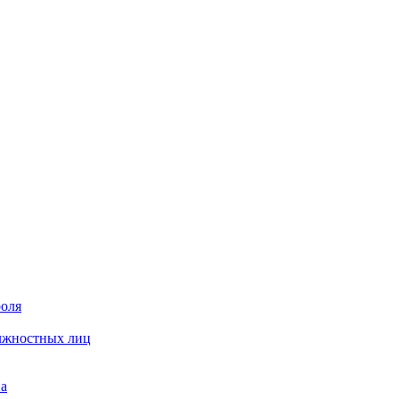
роля
олжностных лиц
на