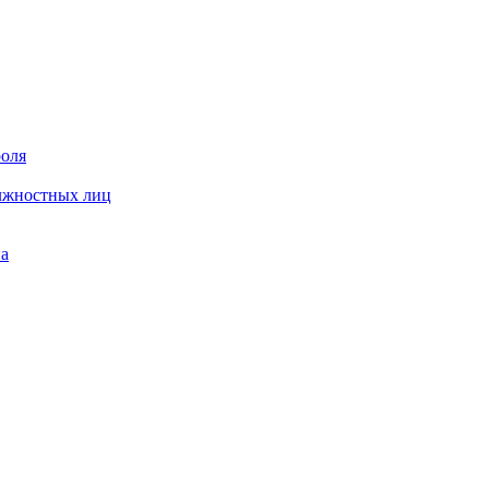
роля
олжностных лиц
на