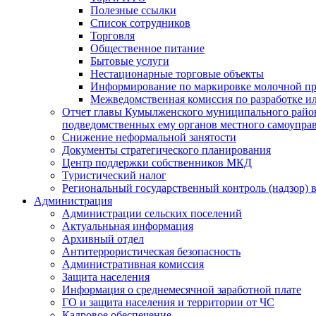
Полезные ссылки
Список сотрудников
Торговля
Общественное питание
Бытовые услуги
Нестационарные торговые объекты
Информирование по маркировке молочной п
Межведомственная комиссия по разработке и
Отчет главы Кумылженского муниципального район
подведомственных ему органов местного самоупра
Снижение неформальной занятости
Документы стратегического планирования
Центр поддержки собственников МКД
Туристический налог
Региональный государственный контроль (надзор) 
Администрация
Администрации сельских поселений
Актуальньная информация
Архивный отдел
Антитеррористическая безопасность
Административная комиссия
Защита населения
Информация о среднемесячной заработной плате
ГО и защита населения и территории от ЧС
Кадровое обеспечение