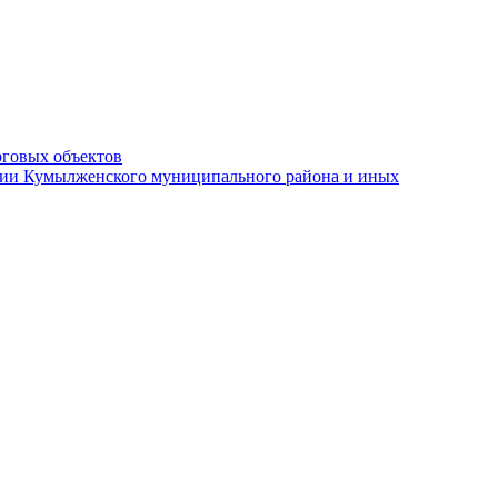
рговых объектов
ации Кумылженского муниципального района и иных