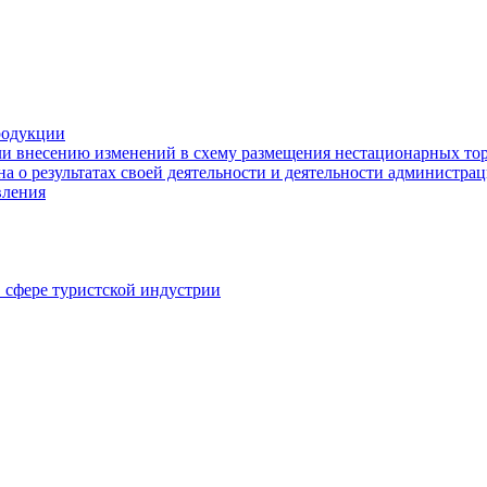
родукции
ли внесению изменений в схему размещения нестационарных то
а о результатах своей деятельности и деятельности администр
вления
в сфере туристской индустрии