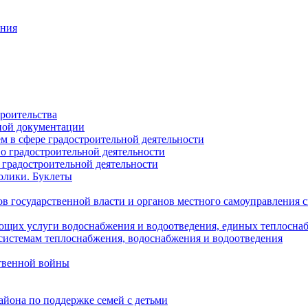
ания
роительства
ной документации
 в сфере градостроительной деятельности
о градостроительной деятельности
 градостроительной деятельности
олики. Буклеты
в государственной власти и органов местного самоуправления
ющих услуги водоснабжения и водоотведения, единых теплосн
истемам теплоснабжения, водоснабжения и водоотведения
твенной войны
йона по поддержке семей с детьми