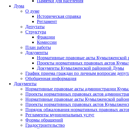
Памятки для населения
Дума
О думе
Историческая справка
Регламент
Депутаты
Структура
Фракции
Комиссии
План работы
Документы
Нормативные правовые акты Кумылженской
Проекты нормативных правовых актов Кумы
Документы Кумылженской районной Думы
График приема граждан по личным вопросам депут
Обобщенная информация
Документы
Нормативные правовые акты администрации Кумы
Проекты нормативных правовых актов администра
Нормативные правовые акты Кумылженской райо
Проекты нормативных правовых актов Кумылженс
Порядок обжалования нормативных правовых акто
Регламенты муниципальных услуг
Формы обращений
Градостроительство