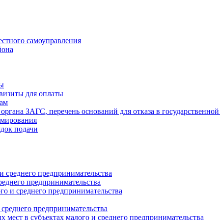
естного самоуправления
йона
ты
визиты для оплаты
там
 органа ЗАГС, перечень оснований для отказа в государственной
рмирования
ядок подачи
и среднего предпринимательства
реднего предпринимательства
о и среднего предпринимательства
 среднего предпринимательства
 мест в субъектах малого и среднего предпринимательства