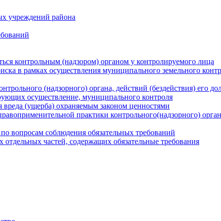
ых учреждений района
ебований
ться контрольным (надзором) органом у контролируемого лица
риска в рамках осуществления муниципального земельного конт
нтрольного (надзорного) органа, действий (бездействия) его д
рующих осуществление, муниципального контроля
 вреда (ущерба) охраняемым законом ценностями
правоприменительной практики контрольного(надзорного) орга
 по вопросам соблюдения обязательных требований
х отдельных частей, содержащих обязательные требования