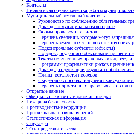
Контакты
Независимая оценка качества работы муниципальн
Муниципальный земельный контроль
Руководство по соблюдению обязательных тр
Доклады о муниципальном контроле
Формы проверочных листов
Перечень сведений, которые могут запрашива
Перечень земельных участков по категориям 
Подконтрольные субъекты (объекты)
Порядок досудебного обжалования решений ко
Тексты нормативных правовых актов, регули
Программы профилактики рисков причинения
Доклады, содержащие результаты обобщения 
Планы, результаты проверок
Сведения о способах получения консультаций
Перечень нормативных правовых актов или и
Открытые данные
Официальные визиты и рабочие поездки
Пожарная безопасность
Противодействие коррупции
Профилактика правонарушений
Статистическая информация
Структура
ТО и представительства