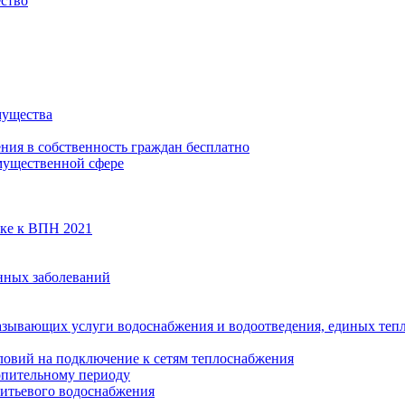
ество
мущества
ения в собственность граждан бесплатно
мущественной сфере
вке к ВПН 2021
нных заболеваний
азывающих услуги водоснабжения и водоотведения, единых те
ловий на подключение к сетям теплоснабжения
опительному периоду
итьевого водоснабжения