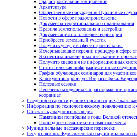
Градостроительное зонирование
Архитектура
Общественные обсуждения Публичные слуш
Новости в сфере градостроительства
Документы территориального планирования
Правила землепользования и застройки
Документация по планерке территории
Приобрести земельный участок
Получить услугу в сфере строительства
Исчерпывающие перечни процедур в сфере ст
Экспертиза инженерных изысканий и проект
Получить сведения из информационных систем
Статистическая информация и иные сведения 
График обучающих семинаров для участников
Калькулятор процедур. Инфографика. Видеор
Полезные ссылки
Перечень находящихся в распоряжении органо
координат
Сведения о гарантирующих организациях, оказыва
Информация по технологическому подключению к с
Объекты культурного наследия
Памятники погибшим в годы Великой отечес
Природные памятники и памятные места
Муниципальные пассажирские перевозки
Ресурсная карта Кумылженского муниципального ра