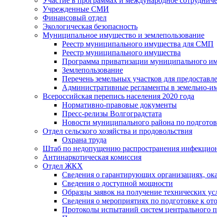
Участие в программах и международное сотруднич
Учрежденные СМИ
Финансовый отдел
Экологическая безопасность
Муниципальное имущество и землепользование
Реестр муниципального имущества для СМП
Реестр муниципального имущества
Программа приватизации муниципального и
Землепользование
Перечень земельных участков для предоставл
Административные регламенты в земельно-и
Всероссийская перепись населения 2020 года
Нормативно-правовые документы
Пресс-релизы Волгоградстата
Новости муниципального района по подгото
Отдел сельского хозяйства и продовольствия
Охрана труда
Штаб по недопущению распространения инфекцио
Антинаркотическая комиссия
Отдел ЖКХ
Сведения о гарантирующих организациях, ок
Сведения о доступной мощности
Образцы заявок на получение технических ус
Сведения о мероприятиях по подготовке к от
Протоколы испытаний систем центрального п