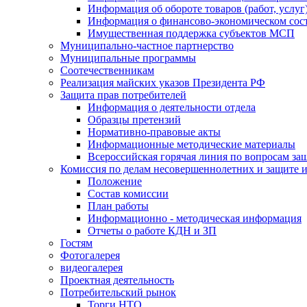
Информация об обороте товаров (работ, услу
Информация о финансово-экономическом сост
Имущественная поддержка субъектов МСП
Муниципально-частное партнерство
Муниципальные программы
Соотечественникам
Реализация майских указов Президента РФ
Защита прав потребителей
Информация о деятельности отдела
Образцы претензий
Нормативно-правовые акты
Информационные методические материалы
Всероссийская горячая линия по вопросам за
Комиссия по делам несовершеннолетних и защите и
Положение
Состав комиссии
План работы
Информационно - методическая информация
Отчеты о работе КДН и ЗП
Гостям
Фотогалерея
видеогалерея
Проектная деятельность
Потребительский рынок
Торги НТО