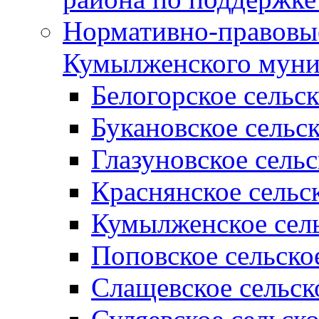
Нормативно-правовые
Кумылженского муни
Белогорское сельс
Букановское сельс
Глазуновское сель
Краснянское сельс
Кумылженское сель
Поповское сельско
Слащевское сельск