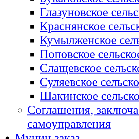
Глазуновское сель
Краснянское сельс
Кумылженское сель
Поповское сельско
Слащевское сельск
Суляевское сельск
Шакинское сельско
Соглашения, заключ
самоуправления
Муниц заказ