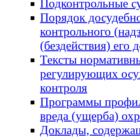
Подконтрольные су
Порядок досудебн
контрольного (надз
(бездействия) его
Тексты нормативны
регулирующих осу
контроля
Программы профил
вреда (ущерба) ох
Доклады, содержа