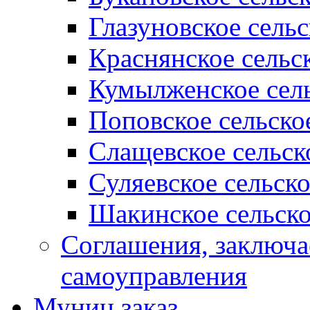
Глазуновское сель
Краснянское сельс
Кумылженское сель
Поповское сельско
Слащевское сельск
Суляевское сельск
Шакинское сельско
Соглашения, заключ
самоуправления
Муниц заказ