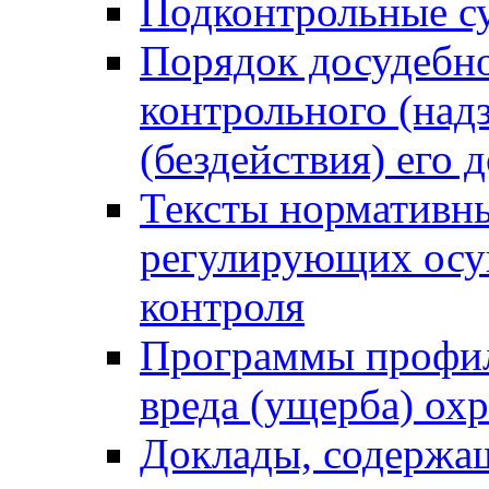
Подконтрольные су
Порядок досудебн
контрольного (надз
(бездействия) его
Тексты нормативны
регулирующих осу
контроля
Программы профил
вреда (ущерба) ох
Доклады, содержа