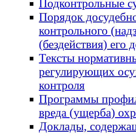
Подконтрольные су
Порядок досудебн
контрольного (надз
(бездействия) его
Тексты нормативны
регулирующих осу
контроля
Программы профил
вреда (ущерба) ох
Доклады, содержа