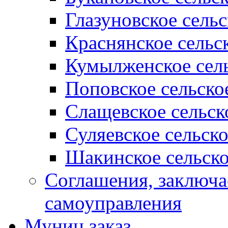
Глазуновское сель
Краснянское сельс
Кумылженское сель
Поповское сельско
Слащевское сельск
Суляевское сельск
Шакинское сельско
Соглашения, заключ
самоуправления
Муниц заказ