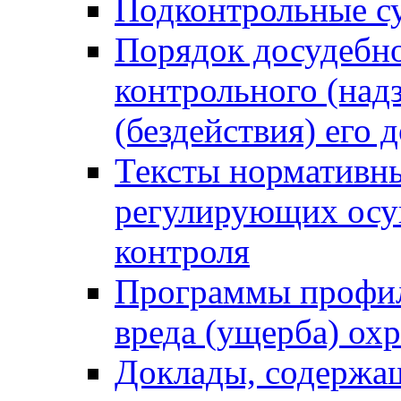
Подконтрольные су
Порядок досудебн
контрольного (надз
(бездействия) его
Тексты нормативны
регулирующих осу
контроля
Программы профил
вреда (ущерба) ох
Доклады, содержа