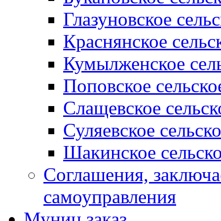
Глазуновское сель
Краснянское сельс
Кумылженское сель
Поповское сельско
Слащевское сельск
Суляевское сельск
Шакинское сельско
Соглашения, заключ
самоуправления
Муниц заказ