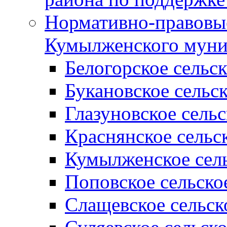
Нормативно-правовые
Кумылженского муни
Белогорское сельс
Букановское сельс
Глазуновское сель
Краснянское сельс
Кумылженское сель
Поповское сельско
Слащевское сельск