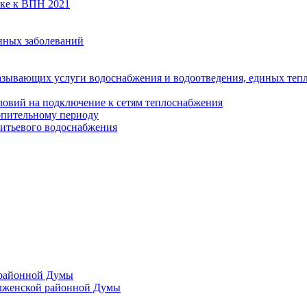
вке к ВПН 2021
нных заболеваний
азывающих услуги водоснабжения и водоотведения, единых те
ловий на подключение к сетям теплоснабжения
опительному периоду
итьевого водоснабжения
 районной Думы
лженской районной Думы