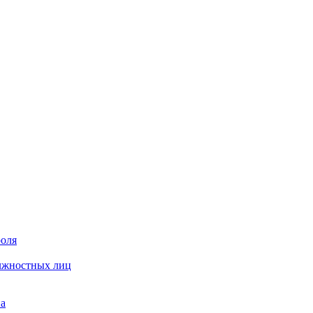
роля
олжностных лиц
на