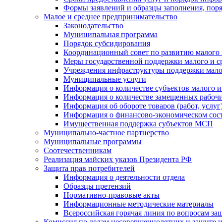
Формы заявлений и образцы заполнения, пор
Малое и среднее предпринимательство
Законодательство
Муниципальная программа
Порядок субсидирования
Координационный совет по развитию малого 
Меры государственной поддержки малого и с
Учреждения инфраструктуры поддержки малог
Муниципальные услуги
Информация о количестве субъектов малого и
Информация о количестве замещенных рабочих
Информация об обороте товаров (работ, услу
Информация о финансово-экономическом сост
Имущественная поддержка субъектов МСП
Муниципально-частное партнерство
Муниципальные программы
Соотечественникам
Реализация майских указов Президента РФ
Защита прав потребителей
Информация о деятельности отдела
Образцы претензий
Нормативно-правовые акты
Информационные методические материалы
Всероссийская горячая линия по вопросам за
Комиссия по делам несовершеннолетних и защите и