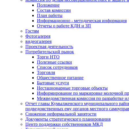
Положение
Состав комиссии
План работы
Информационно - методическая информация
Отчеты о работе КДН и ЗП
Гостям
Фотогалерея
видеогалерея
Проектная деятельность
Потребительский рынок
Торги НТО
Полезные ссылки
Список сотрудников
Торговля
Общественное питание
Бытовые услуги
Нестационарные торговые объекты
Информирование по маркировке молочной п
Межведомственная комиссия по разработке и
Отчет главы Кумылженского муниципального район
подведомственных ему органов местного самоупра
Снижение неформальной занятости
Документы стратегического планирования
Центр поддержки собственников МКД