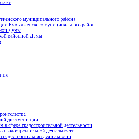
атами
лженского муниципального района
ции Кумылженского муниципального района
нной Думы
кой районной Думы
в
ания
роительства
ной документации
 в сфере градостроительной деятельности
о градостроительной деятельности
 градостроительной деятельности