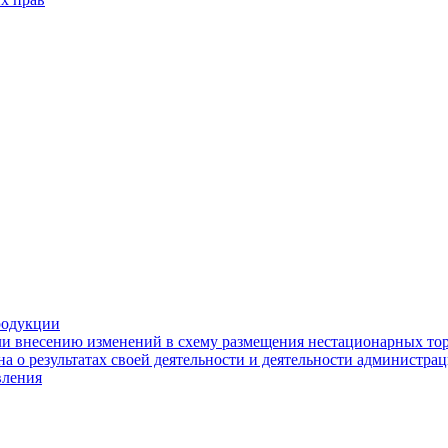
родукции
ли внесению изменений в схему размещения нестационарных то
а о результатах своей деятельности и деятельности администр
вления