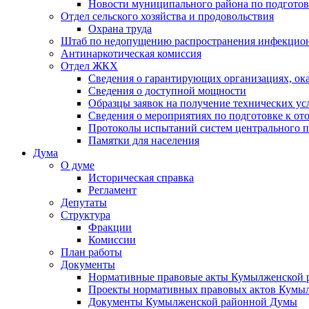
Новости муниципального района по подгото
Отдел сельского хозяйства и продовольствия
Охрана труда
Штаб по недопущению распространения инфекцио
Антинаркотическая комиссия
Отдел ЖКХ
Сведения о гарантирующих организациях, ок
Сведения о доступной мощности
Образцы заявок на получение технических ус
Сведения о мероприятиях по подготовке к от
Протоколы испытаний систем центрального п
Памятки для населения
Дума
О думе
Историческая справка
Регламент
Депутаты
Структура
Фракции
Комиссии
План работы
Документы
Нормативные правовые акты Кумылженской
Проекты нормативных правовых актов Кумы
Документы Кумылженской районной Думы