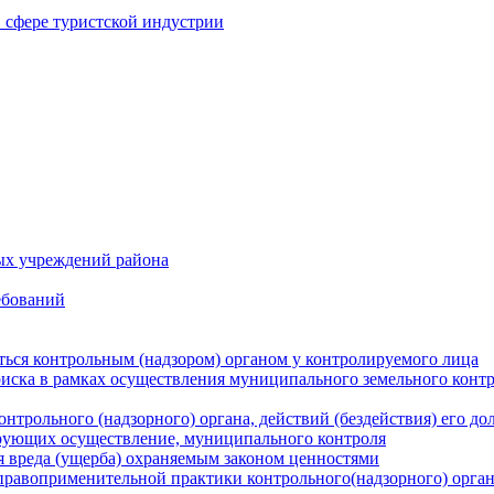
в сфере туристской индустрии
ых учреждений района
ебований
ться контрольным (надзором) органом у контролируемого лица
риска в рамках осуществления муниципального земельного конт
нтрольного (надзорного) органа, действий (бездействия) его д
рующих осуществление, муниципального контроля
 вреда (ущерба) охраняемым законом ценностями
правоприменительной практики контрольного(надзорного) орга