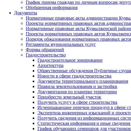
График приема граждан по личным вопросам депут
Обобщенная информация
Документы
Нормативные правовые акты администрации Кумы
Проекты нормативных правовых актов администра
Нормативные правовые акты Кумылженской райо
Проекты нормативных правовых актов Кумылженс
Порядок обжалования нормативных правовых акто
Регламенты муниципальных услуг
Формы обращений
Градостроительство
Градостроительное зонирование
Архитектура
Общественные обсуждения Публичные слуш
Новости в сфере градостроительства
Документы территориального планирования
Правила землепользования и застройки
Документация по планерке территории
Приобрести земельный участок
Получить услугу в сфере строительства
Исчерпывающие перечни процедур в сфере ст
Экспертиза инженерных изысканий и проект
Получить сведения из информационных систем
Статистическая информация и иные сведения 
График обучающих семинаров для участников