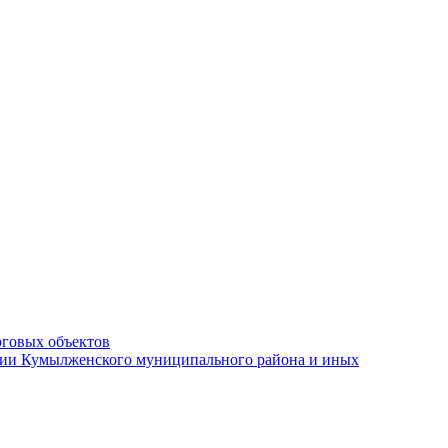
рговых объектов
ации Кумылженского муниципального района и иных