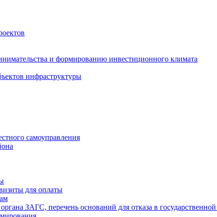
роектов
инимательства и формированию инвестиционного климата
бъектов инфраструктуры
естного самоуправления
йона
ты
визиты для оплаты
там
 органа ЗАГС, перечень оснований для отказа в государственной
рмирования