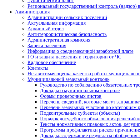
Туристический налог
Региональный государственный контроль (надзор) 
Администрация
Администрации сельских поселений
Актуальньная информация
Архивный отдел
Антитеррористическая безопасность
Административная комиссия
Защита населения
Информация о среднемесячной заработной плате
ГО и защита населения и территории от ЧС
Кадровое обеспечение
Контакты
Независимая оценка качества работы муниципальн
Муниципальный земельный контроль
Руководство по соблюдению обязательных тр
Доклады о муниципальном контроле
Формы проверочных листов
Перечень сведений, которые могут запрашива
Перечень земельных участков по категориям 
Подконтрольные субъекты (объекты)
Порядок досудебного обжалования решений ко
Тексты нормативных правовых актов, регули
Программы профилактики рисков причинения
Доклады, содержащие результаты обобщения 