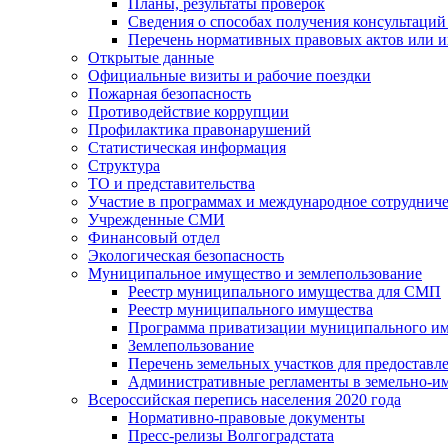
Планы, результаты проверок
Сведения о способах получения консультаций
Перечень нормативных правовых актов или и
Открытые данные
Официальные визиты и рабочие поездки
Пожарная безопасность
Противодействие коррупции
Профилактика правонарушений
Статистическая информация
Структура
ТО и представительства
Участие в программах и международное сотруднич
Учрежденные СМИ
Финансовый отдел
Экологическая безопасность
Муниципальное имущество и землепользование
Реестр муниципального имущества для СМП
Реестр муниципального имущества
Программа приватизации муниципального и
Землепользование
Перечень земельных участков для предоставл
Административные регламенты в земельно-и
Всероссийская перепись населения 2020 года
Нормативно-правовые документы
Пресс-релизы Волгоградстата