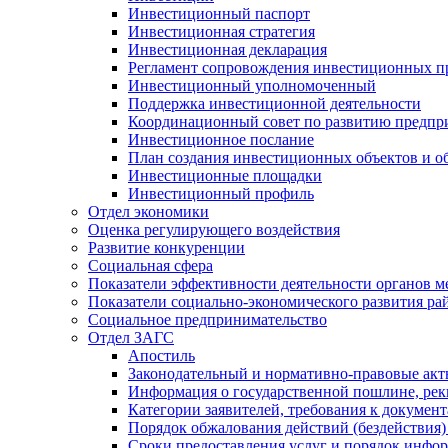
Инвестиционный паспорт
Инвестиционная стратегия
Инвестиционная декларация
Регламент сопровождения инвестиционных п
Инвестиционный уполномоченный
Поддержка инвестиционной деятельности
Координационный совет по развитию предпр
Инвестиционное послание
План создания инвестиционных объектов и о
Инвестиционные площадки
Инвестиционный профиль
Отдел экономики
Оценка регулирующего воздействия
Развитие конкуренции
Социальная сфера
Показатели эффективности деятельности органов м
Показатели социально-экономического развития ра
Социальное предпринимательство
Отдел ЗАГС
Апостиль
Законодательный и нормативно-правовые ак
Информация о государственной пошлине, рек
Категории заявителей, требования к докумен
Порядок обжалования действий (бездействия)
Сроки предоставления услуг и порядок инфо