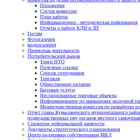
Положение
Состав комиссии
План работы
Информационно - методическая информация
Отчеты о работе КДН и ЗП
Гостям
Фотогалерея
видеогалерея
Проектная деятельность
Потребительский рынок
Торги НТО
Полезные ссылки
Список сотрудников
Торговля
Общественное питание
Бытовые услуги
Нестационарные торговые объекты
Информирование по маркировке молочной п
Межведомственная комиссия по разработке и
Отчет главы Кумылженского муниципального район
подведомственных ему органов местного самоупра
Снижение неформальной занятости
Документы стратегического планирования
Центр поддержки собственников МКД