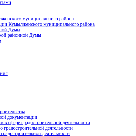
атами
лженского муниципального района
ции Кумылженского муниципального района
нной Думы
кой районной Думы
в
ания
роительства
ной документации
 в сфере градостроительной деятельности
о градостроительной деятельности
 градостроительной деятельности