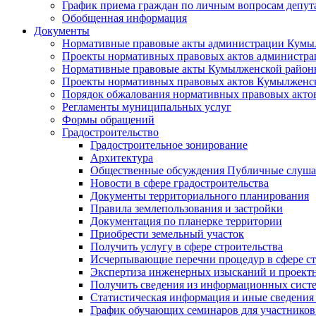
График приема граждан по личным вопросам депут
Обобщенная информация
Документы
Нормативные правовые акты администрации Кумы
Проекты нормативных правовых актов администра
Нормативные правовые акты Кумылженской райо
Проекты нормативных правовых актов Кумылженс
Порядок обжалования нормативных правовых акто
Регламенты муниципальных услуг
Формы обращений
Градостроительство
Градостроительное зонирование
Архитектура
Общественные обсуждения Публичные слуш
Новости в сфере градостроительства
Документы территориального планирования
Правила землепользования и застройки
Документация по планерке территории
Приобрести земельный участок
Получить услугу в сфере строительства
Исчерпывающие перечни процедур в сфере ст
Экспертиза инженерных изысканий и проект
Получить сведения из информационных систем
Статистическая информация и иные сведения 
График обучающих семинаров для участников