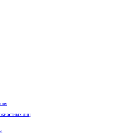
роля
олжностных лиц
на