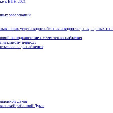
вке к ВПН 2021
нных заболеваний
азывающих услуги водоснабжения и водоотведения, единых те
ловий на подключение к сетям теплоснабжения
опительному периоду
итьевого водоснабжения
 районной Думы
лженской районной Думы