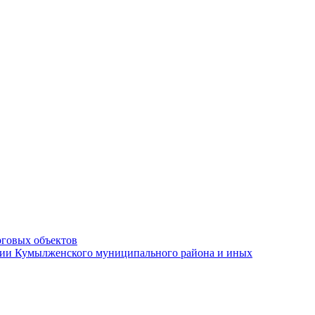
рговых объектов
ации Кумылженского муниципального района и иных