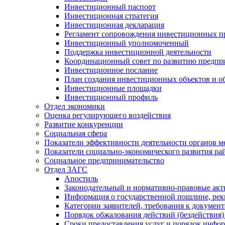
Инвестиционный паспорт
Инвестиционная стратегия
Инвестиционная декларация
Регламент сопровождения инвестиционных п
Инвестиционный уполномоченный
Поддержка инвестиционной деятельности
Координационный совет по развитию предпр
Инвестиционное послание
План создания инвестиционных объектов и о
Инвестиционные площадки
Инвестиционный профиль
Отдел экономики
Оценка регулирующего воздействия
Развитие конкуренции
Социальная сфера
Показатели эффективности деятельности органов м
Показатели социально-экономического развития ра
Социальное предпринимательство
Отдел ЗАГС
Апостиль
Законодательный и нормативно-правовые ак
Информация о государственной пошлине, рек
Категории заявителей, требования к докумен
Порядок обжалования действий (бездействия)
Сроки предоставления услуг и порядок инфо