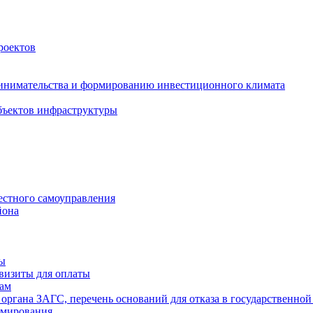
роектов
инимательства и формированию инвестиционного климата
бъектов инфраструктуры
естного самоуправления
йона
ты
визиты для оплаты
там
 органа ЗАГС, перечень оснований для отказа в государственной
рмирования