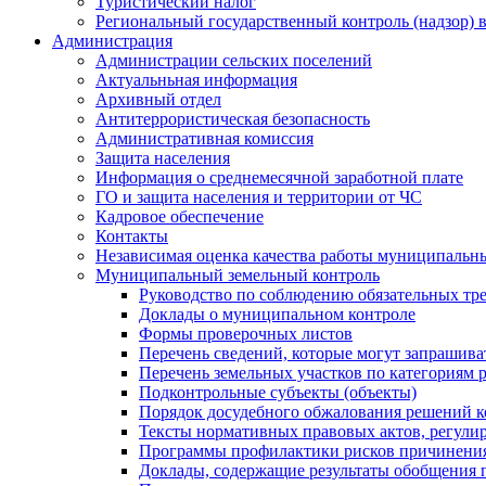
Туристический налог
Региональный государственный контроль (надзор) 
Администрация
Администрации сельских поселений
Актуальньная информация
Архивный отдел
Антитеррористическая безопасность
Административная комиссия
Защита населения
Информация о среднемесячной заработной плате
ГО и защита населения и территории от ЧС
Кадровое обеспечение
Контакты
Независимая оценка качества работы муниципальн
Муниципальный земельный контроль
Руководство по соблюдению обязательных тр
Доклады о муниципальном контроле
Формы проверочных листов
Перечень сведений, которые могут запрашива
Перечень земельных участков по категориям 
Подконтрольные субъекты (объекты)
Порядок досудебного обжалования решений ко
Тексты нормативных правовых актов, регули
Программы профилактики рисков причинения
Доклады, содержащие результаты обобщения 