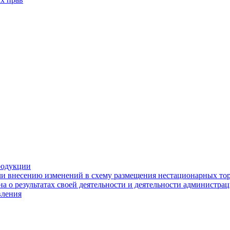
родукции
ли внесению изменений в схему размещения нестационарных то
а о результатах своей деятельности и деятельности администр
вления