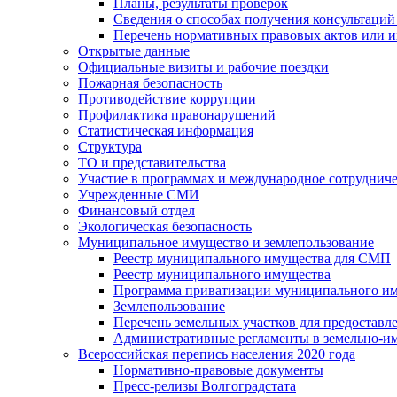
Планы, результаты проверок
Сведения о способах получения консультаций
Перечень нормативных правовых актов или и
Открытые данные
Официальные визиты и рабочие поездки
Пожарная безопасность
Противодействие коррупции
Профилактика правонарушений
Статистическая информация
Структура
ТО и представительства
Участие в программах и международное сотруднич
Учрежденные СМИ
Финансовый отдел
Экологическая безопасность
Муниципальное имущество и землепользование
Реестр муниципального имущества для СМП
Реестр муниципального имущества
Программа приватизации муниципального и
Землепользование
Перечень земельных участков для предоставл
Административные регламенты в земельно-и
Всероссийская перепись населения 2020 года
Нормативно-правовые документы
Пресс-релизы Волгоградстата