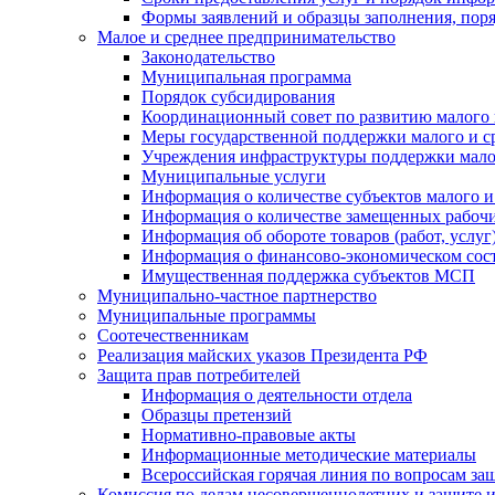
Формы заявлений и образцы заполнения, пор
Малое и среднее предпринимательство
Законодательство
Муниципальная программа
Порядок субсидирования
Координационный совет по развитию малого 
Меры государственной поддержки малого и с
Учреждения инфраструктуры поддержки малог
Муниципальные услуги
Информация о количестве субъектов малого и
Информация о количестве замещенных рабочих
Информация об обороте товаров (работ, услу
Информация о финансово-экономическом сост
Имущественная поддержка субъектов МСП
Муниципально-частное партнерство
Муниципальные программы
Соотечественникам
Реализация майских указов Президента РФ
Защита прав потребителей
Информация о деятельности отдела
Образцы претензий
Нормативно-правовые акты
Информационные методические материалы
Всероссийская горячая линия по вопросам за
Комиссия по делам несовершеннолетних и защите и