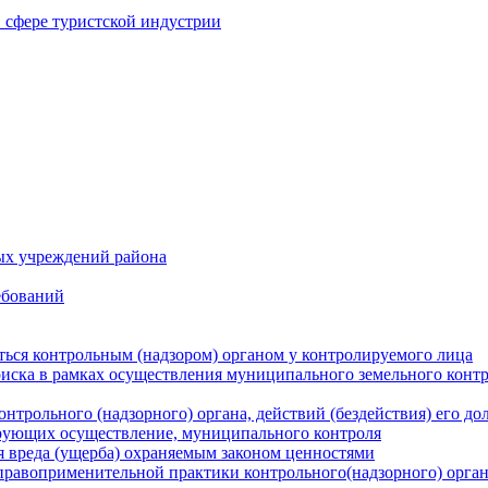
в сфере туристской индустрии
ых учреждений района
ебований
ться контрольным (надзором) органом у контролируемого лица
риска в рамках осуществления муниципального земельного конт
нтрольного (надзорного) органа, действий (бездействия) его д
рующих осуществление, муниципального контроля
 вреда (ущерба) охраняемым законом ценностями
правоприменительной практики контрольного(надзорного) орга