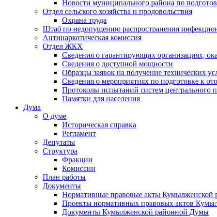
Новости муниципального района по подгото
Отдел сельского хозяйства и продовольствия
Охрана труда
Штаб по недопущению распространения инфекцио
Антинаркотическая комиссия
Отдел ЖКХ
Сведения о гарантирующих организациях, ок
Сведения о доступной мощности
Образцы заявок на получение технических ус
Сведения о мероприятиях по подготовке к от
Протоколы испытаний систем центрального п
Памятки для населения
Дума
О думе
Историческая справка
Регламент
Депутаты
Структура
Фракции
Комиссии
План работы
Документы
Нормативные правовые акты Кумылженской
Проекты нормативных правовых актов Кумы
Документы Кумылженской районной Думы