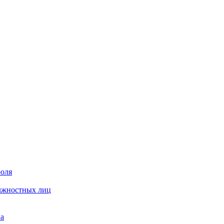
роля
олжностных лиц
на