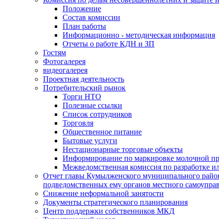
Положение
Состав комиссии
План работы
Информационно - методическая информация
Отчеты о работе КДН и ЗП
Гостям
Фотогалерея
видеогалерея
Проектная деятельность
Потребительский рынок
Торги НТО
Полезные ссылки
Список сотрудников
Торговля
Общественное питание
Бытовые услуги
Нестационарные торговые объекты
Информирование по маркировке молочной п
Межведомственная комиссия по разработке и
Отчет главы Кумылженского муниципального район
подведомственных ему органов местного самоупра
Снижение неформальной занятости
Документы стратегического планирования
Центр поддержки собственников МКД