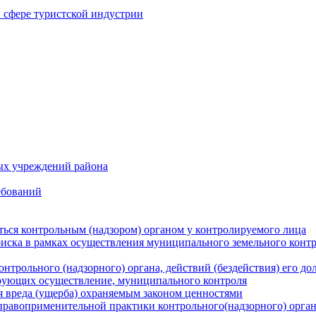
в сфере туристской индустрии
ых учреждений района
ебований
ться контрольным (надзором) органом у контролируемого лица
риска в рамках осуществления муниципального земельного конт
нтрольного (надзорного) органа, действий (бездействия) его д
рующих осуществление, муниципального контроля
 вреда (ущерба) охраняемым законом ценностями
правоприменительной практики контрольного(надзорного) орга