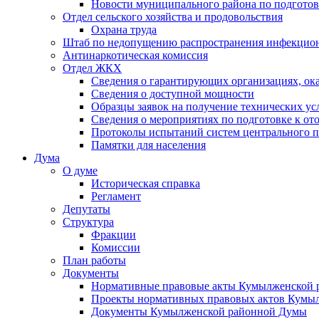
Новости муниципального района по подгото
Отдел сельского хозяйства и продовольствия
Охрана труда
Штаб по недопущению распространения инфекцио
Антинаркотическая комиссия
Отдел ЖКХ
Сведения о гарантирующих организациях, ок
Сведения о доступной мощности
Образцы заявок на получение технических ус
Сведения о мероприятиях по подготовке к от
Протоколы испытаний систем центрального п
Памятки для населения
Дума
О думе
Историческая справка
Регламент
Депутаты
Структура
Фракции
Комиссии
План работы
Документы
Нормативные правовые акты Кумылженской
Проекты нормативных правовых актов Кумы
Документы Кумылженской районной Думы