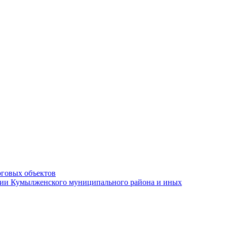
рговых объектов
ации Кумылженского муниципального района и иных