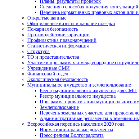
Планы, результаты проверок
Сведения о способах получения консультаций
Перечень нормативных правовых актов или и
Открытые данные
Официальные визиты и рабочие поездки
Пожарная безопасность
Противодействие коррупции
Профилактика правонарушений
Статистическая информация
Структура
ТО и представительства
Участие в программах и международное сотруднич
Учрежденные СМИ
Финансовый отдел
Экологическая безопасность
Муниципальное имущество и землепользование
Реестр муниципального имущества для СМП
Реестр муниципального имущества
Программа приватизации муниципального и
Землепользование
Перечень земельных участков для предоставл
Административные регламенты в земельно-и
Всероссийская перепись населения 2020 года
Нормативно-правовые документы
Пресс-релизы Волгоградстата