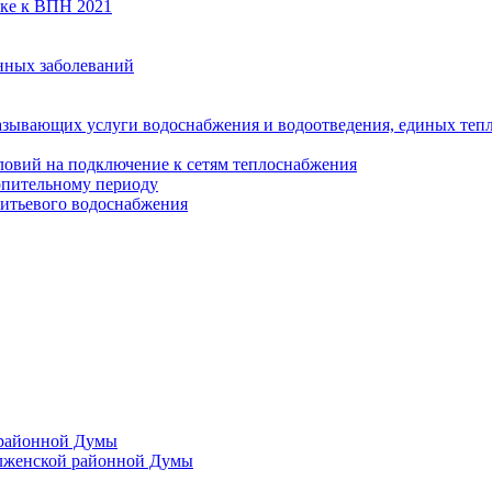
вке к ВПН 2021
нных заболеваний
азывающих услуги водоснабжения и водоотведения, единых те
ловий на подключение к сетям теплоснабжения
опительному периоду
итьевого водоснабжения
 районной Думы
лженской районной Думы