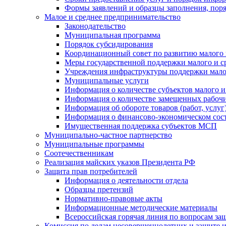
Формы заявлений и образцы заполнения, пор
Малое и среднее предпринимательство
Законодательство
Муниципальная программа
Порядок субсидирования
Координационный совет по развитию малого 
Меры государственной поддержки малого и с
Учреждения инфраструктуры поддержки малог
Муниципальные услуги
Информация о количестве субъектов малого и
Информация о количестве замещенных рабочих
Информация об обороте товаров (работ, услу
Информация о финансово-экономическом сост
Имущественная поддержка субъектов МСП
Муниципально-частное партнерство
Муниципальные программы
Соотечественникам
Реализация майских указов Президента РФ
Защита прав потребителей
Информация о деятельности отдела
Образцы претензий
Нормативно-правовые акты
Информационные методические материалы
Всероссийская горячая линия по вопросам за
Комиссия по делам несовершеннолетних и защите и