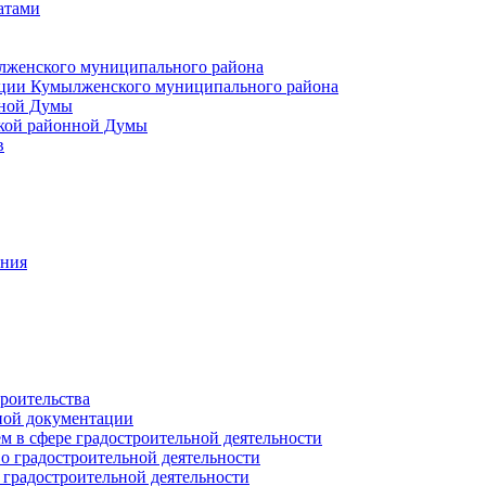
атами
лженского муниципального района
ции Кумылженского муниципального района
нной Думы
кой районной Думы
в
ания
роительства
ной документации
 в сфере градостроительной деятельности
о градостроительной деятельности
 градостроительной деятельности