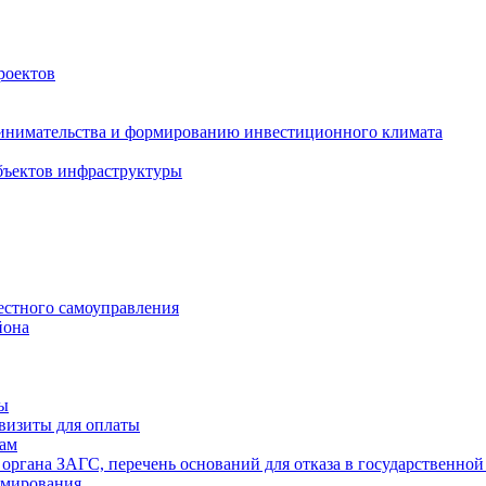
роектов
инимательства и формированию инвестиционного климата
бъектов инфраструктуры
естного самоуправления
йона
ты
визиты для оплаты
там
 органа ЗАГС, перечень оснований для отказа в государственной
рмирования