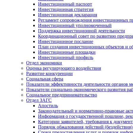
Инвестиционный паспорт
Инвестиционная стратегия
Инвестиционная декларация
Регламент сопровождения инвестиционных п
Инвестиционный уполномоченный
Поддержка инвестиционной деятельности
Координационный совет по развитию предпр
Инвестиционное послание
План создания инвестиционных объектов и о
Инвестиционные площадки
Инвестиционный профиль
Отдел экономики
Оценка регулирующего воздействия
Развитие конкуренции
Социальная сфера
Показатели эффективности деятельности органов м
Показатели социально-экономического развития ра
Социальное предпринимательство
Отдел ЗАГС
Апостиль
Законодательный и нормативно-правовые ак
Информация о государственной пошлине, рек
Категории заявителей, требования к докумен
Порядок обжалования действий (бездействия)
Сроки предоставления услуг и порядок инфо