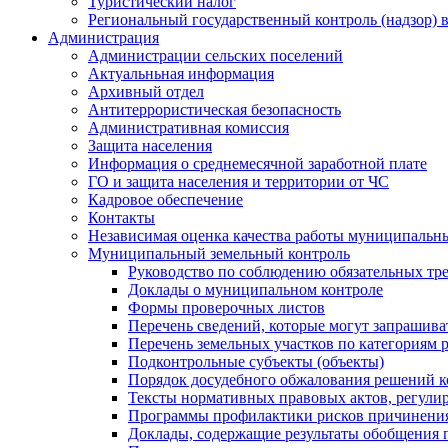
Туристический налог
Региональный государственный контроль (надзор) 
Администрация
Администрации сельских поселений
Актуальньная информация
Архивный отдел
Антитеррористическая безопасность
Административная комиссия
Защита населения
Информация о среднемесячной заработной плате
ГО и защита населения и территории от ЧС
Кадровое обеспечение
Контакты
Независимая оценка качества работы муниципальн
Муниципальный земельный контроль
Руководство по соблюдению обязательных тр
Доклады о муниципальном контроле
Формы проверочных листов
Перечень сведений, которые могут запрашива
Перечень земельных участков по категориям 
Подконтрольные субъекты (объекты)
Порядок досудебного обжалования решений ко
Тексты нормативных правовых актов, регули
Программы профилактики рисков причинения
Доклады, содержащие результаты обобщения 