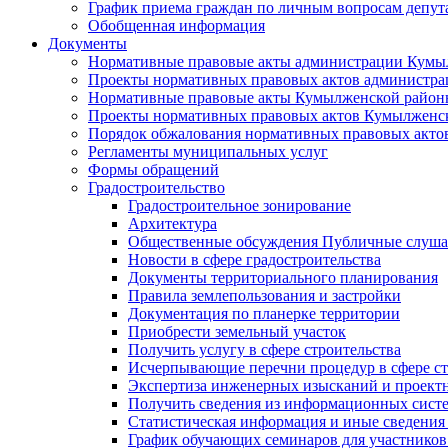
График приема граждан по личным вопросам депут
Обобщенная информация
Документы
Нормативные правовые акты администрации Кумы
Проекты нормативных правовых актов администра
Нормативные правовые акты Кумылженской райо
Проекты нормативных правовых актов Кумылженс
Порядок обжалования нормативных правовых акто
Регламенты муниципальных услуг
Формы обращений
Градостроительство
Градостроительное зонирование
Архитектура
Общественные обсуждения Публичные слуш
Новости в сфере градостроительства
Документы территориального планирования
Правила землепользования и застройки
Документация по планерке территории
Приобрести земельный участок
Получить услугу в сфере строительства
Исчерпывающие перечни процедур в сфере ст
Экспертиза инженерных изысканий и проект
Получить сведения из информационных систем
Статистическая информация и иные сведения 
График обучающих семинаров для участников