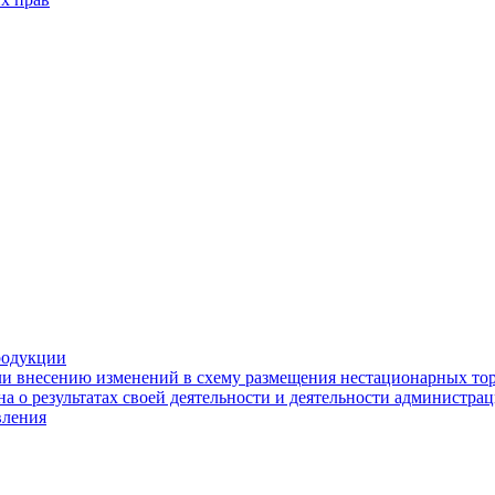
родукции
ли внесению изменений в схему размещения нестационарных то
а о результатах своей деятельности и деятельности администр
вления