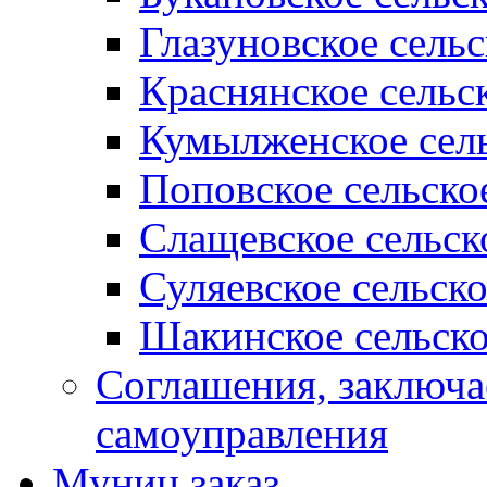
Глазуновское сель
Краснянское сельс
Кумылженское сель
Поповское сельско
Слащевское сельск
Суляевское сельск
Шакинское сельско
Соглашения, заключ
самоуправления
Муниц заказ