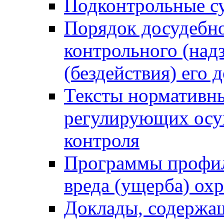
Подконтрольные су
Порядок досудебн
контрольного (надз
(бездействия) его
Тексты нормативны
регулирующих осу
контроля
Программы профил
вреда (ущерба) ох
Доклады, содержа