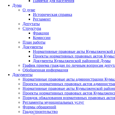
Памятки для населения
Дума
О думе
Историческая справка
Регламент
Депутаты
Структура
Фракции
Комиссии
План работы
Документы
Нормативные правовые акты Кумылженской
Проекты нормативных правовых актов Кумы
Документы Кумылженской районной Думы
График приема граждан по личным вопросам депут
Обобщенная информация
Документы
Нормативные правовые акты администрации Кумы
Проекты нормативных правовых актов администра
Нормативные правовые акты Кумылженской райо
Проекты нормативных правовых актов Кумылженс
Порядок обжалования нормативных правовых акто
Регламенты муниципальных услуг
Формы обращений
Градостроительство