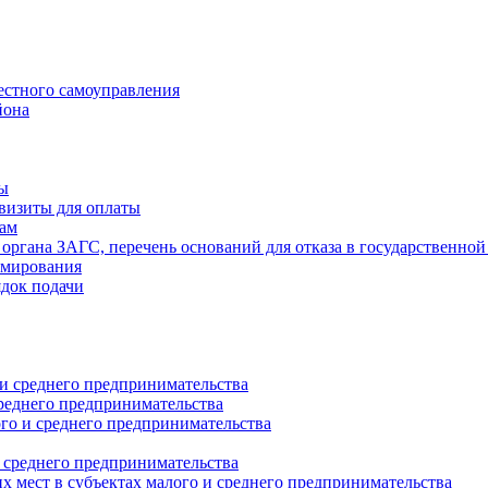
естного самоуправления
йона
ты
визиты для оплаты
там
 органа ЗАГС, перечень оснований для отказа в государственной
рмирования
ядок подачи
и среднего предпринимательства
реднего предпринимательства
о и среднего предпринимательства
 среднего предпринимательства
 мест в субъектах малого и среднего предпринимательства