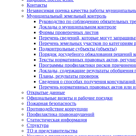
Контакты
Независимая оценка качества работы муниципальн
Муниципальный земельный контроль
Руководство по соблюдению обязательных тр
Доклады о муниципальном контроле
Формы проверочных листов
Перечень сведений, которые могут запрашива
Перечень земельных участков по категориям 
Подконтрольные субъекты (объекты)
Порядок досудебного обжалования решений ко
Тексты нормативных правовых актов, регули
Программы профилактики рисков причинения
Доклады, содержащие результаты обобщения 
Планы, результаты проверок
Сведения о способах получения консультаций
Перечень нормативных правовых актов или и
Открытые данные
Официальные визиты и рабочие поездки
Пожарная безопасность
Противодействие коррупции
Профилактика правонарушений
Статистическая информация
Структура
ТО и представительства