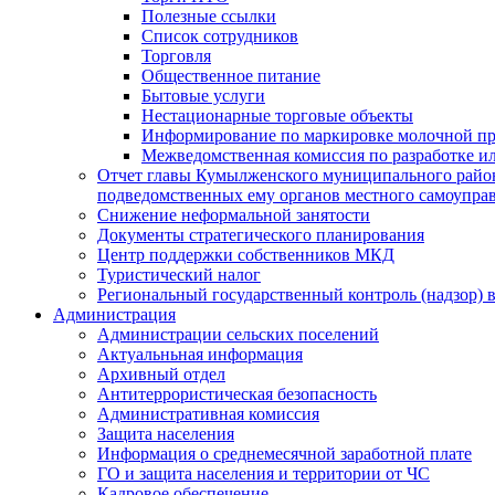
Полезные ссылки
Список сотрудников
Торговля
Общественное питание
Бытовые услуги
Нестационарные торговые объекты
Информирование по маркировке молочной п
Межведомственная комиссия по разработке и
Отчет главы Кумылженского муниципального район
подведомственных ему органов местного самоупра
Снижение неформальной занятости
Документы стратегического планирования
Центр поддержки собственников МКД
Туристический налог
Региональный государственный контроль (надзор) 
Администрация
Администрации сельских поселений
Актуальньная информация
Архивный отдел
Антитеррористическая безопасность
Административная комиссия
Защита населения
Информация о среднемесячной заработной плате
ГО и защита населения и территории от ЧС
Кадровое обеспечение