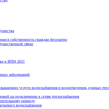
ество
мущества
ения в собственность граждан бесплатно
мущественной сфере
вке к ВПН 2021
нных заболеваний
азывающих услуги водоснабжения и водоотведения, единых те
ловий на подключение к сетям теплоснабжения
опительному периоду
итьевого водоснабжения