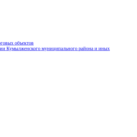
рговых объектов
ации Кумылженского муниципального района и иных