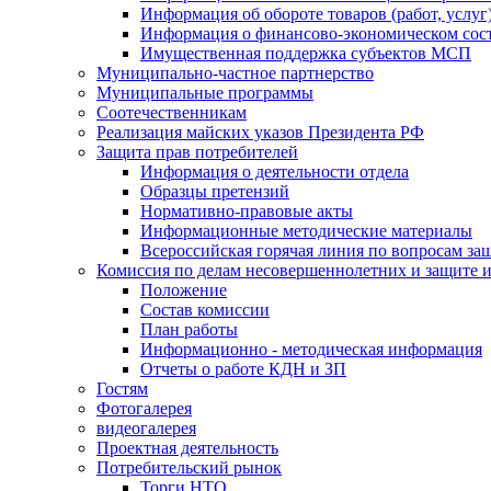
Информация об обороте товаров (работ, услу
Информация о финансово-экономическом сост
Имущественная поддержка субъектов МСП
Муниципально-частное партнерство
Муниципальные программы
Соотечественникам
Реализация майских указов Президента РФ
Защита прав потребителей
Информация о деятельности отдела
Образцы претензий
Нормативно-правовые акты
Информационные методические материалы
Всероссийская горячая линия по вопросам за
Комиссия по делам несовершеннолетних и защите и
Положение
Состав комиссии
План работы
Информационно - методическая информация
Отчеты о работе КДН и ЗП
Гостям
Фотогалерея
видеогалерея
Проектная деятельность
Потребительский рынок
Торги НТО