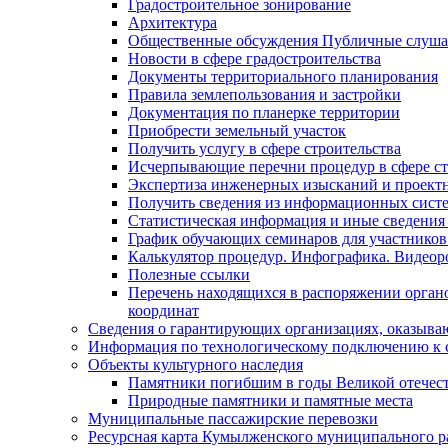
Градостроительное зонирование
Архитектура
Общественные обсуждения Публичные слуш
Новости в сфере градостроительства
Документы территориального планирования
Правила землепользования и застройки
Документация по планерке территории
Приобрести земельный участок
Получить услугу в сфере строительства
Исчерпывающие перечни процедур в сфере ст
Экспертиза инженерных изысканий и проект
Получить сведения из информационных систем
Статистическая информация и иные сведения 
График обучающих семинаров для участников
Калькулятор процедур. Инфографика. Видеор
Полезные ссылки
Перечень находящихся в распоряжении органо
координат
Сведения о гарантирующих организациях, оказыва
Информация по технологическому подключению к с
Объекты культурного наследия
Памятники погибшим в годы Великой отечес
Природные памятники и памятные места
Муниципальные пассажирские перевозки
Ресурсная карта Кумылженского муниципального ра