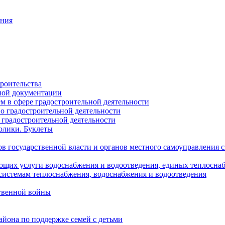
ания
роительства
ной документации
 в сфере градостроительной деятельности
о градостроительной деятельности
 градостроительной деятельности
олики. Буклеты
в государственной власти и органов местного самоуправления
ющих услуги водоснабжения и водоотведения, единых теплосн
истемам теплоснабжения, водоснабжения и водоотведения
твенной войны
йона по поддержке семей с детьми