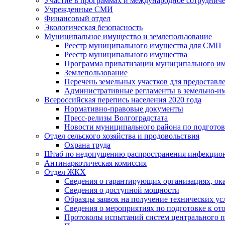
Участие в программах и международное сотруднич
Учрежденные СМИ
Финансовый отдел
Экологическая безопасность
Муниципальное имущество и землепользование
Реестр муниципального имущества для СМП
Реестр муниципального имущества
Программа приватизации муниципального и
Землепользование
Перечень земельных участков для предоставл
Административные регламенты в земельно-и
Всероссийская перепись населения 2020 года
Нормативно-правовые документы
Пресс-релизы Волгоградстата
Новости муниципального района по подгото
Отдел сельского хозяйства и продовольствия
Охрана труда
Штаб по недопущению распространения инфекцио
Антинаркотическая комиссия
Отдел ЖКХ
Сведения о гарантирующих организациях, ок
Сведения о доступной мощности
Образцы заявок на получение технических ус
Сведения о мероприятиях по подготовке к от
Протоколы испытаний систем центрального п