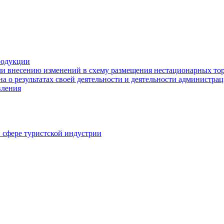
родукции
ли внесению изменений в схему размещения нестационарных то
а о результатах своей деятельности и деятельности администр
вления
в сфере туристской индустрии