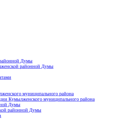
 районной Думы
лженской районной Думы
атами
лженского муниципального района
ции Кумылженского муниципального района
нной Думы
кой районной Думы
в