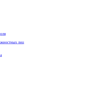
роля
олжностных лиц
на