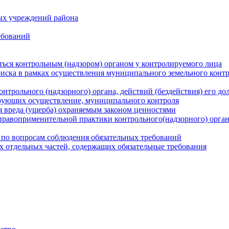
ых учреждений района
ебований
ться контрольным (надзором) органом у контролируемого лица
риска в рамках осуществления муниципального земельного конт
нтрольного (надзорного) органа, действий (бездействия) его д
рующих осуществление, муниципального контроля
 вреда (ущерба) охраняемым законом ценностями
правоприменительной практики контрольного(надзорного) орга
 по вопросам соблюдения обязательных требований
х отдельных частей, содержащих обязательные требования