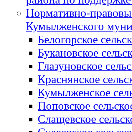
Нормативно-правовые
Кумылженского муни
Белогорское сельс
Букановское сельс
Глазуновское сель
Краснянское сельс
Кумылженское сель
Поповское сельско
Слащевское сельск