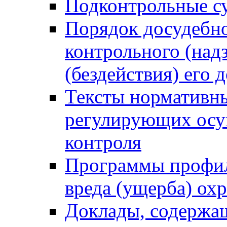
Подконтрольные су
Порядок досудебн
контрольного (надз
(бездействия) его
Тексты нормативны
регулирующих осу
контроля
Программы профил
вреда (ущерба) ох
Доклады, содержа