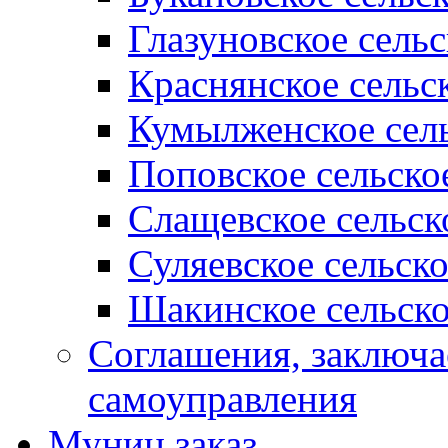
Глазуновское сель
Краснянское сельс
Кумылженское сель
Поповское сельско
Слащевское сельск
Суляевское сельск
Шакинское сельско
Соглашения, заключ
самоуправления
Муниц заказ