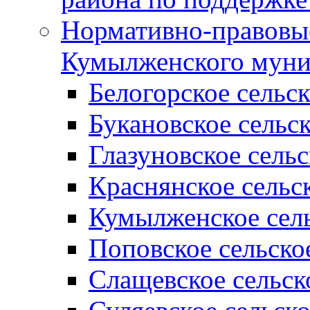
Нормативно-правовые
Кумылженского муни
Белогорское сельс
Букановское сельс
Глазуновское сель
Краснянское сельс
Кумылженское сель
Поповское сельско
Слащевское сельск