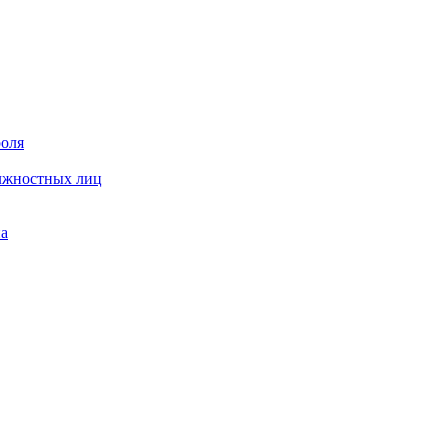
роля
олжностных лиц
на