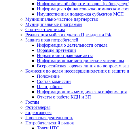
Информация об обороте товаров (работ, услу
Информация о финансово-экономическом сост
Имущественная поддержка субъектов МСП
Муниципально-частное партнерство
Муниципальные программы
Соотечественникам
Реализация майских указов Президента РФ
Защита прав потребителей
Информация о деятельности отдела
Образцы претензий
Нормативно-правовые акты
Информационные методические материалы
Всероссийская горячая линия по вопросам за
Комиссия по делам несовершеннолетних и защите и
Положение
Состав комиссии
План работы
Информационно - методическая информация
Отчеты о работе КДН и ЗП
Гостям
Фотогалерея
видеогалерея
Проектная деятельность
Потребительский рынок
Торги НТО