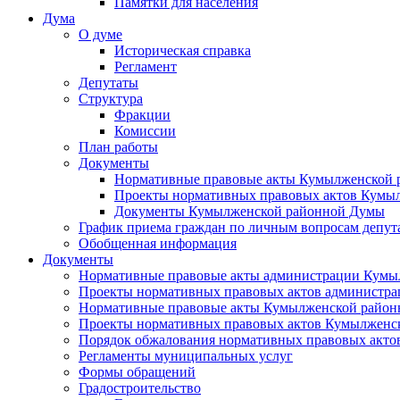
Памятки для населения
Дума
О думе
Историческая справка
Регламент
Депутаты
Структура
Фракции
Комиссии
План работы
Документы
Нормативные правовые акты Кумылженской
Проекты нормативных правовых актов Кумы
Документы Кумылженской районной Думы
График приема граждан по личным вопросам депут
Обобщенная информация
Документы
Нормативные правовые акты администрации Кумы
Проекты нормативных правовых актов администра
Нормативные правовые акты Кумылженской райо
Проекты нормативных правовых актов Кумылженс
Порядок обжалования нормативных правовых акто
Регламенты муниципальных услуг
Формы обращений
Градостроительство