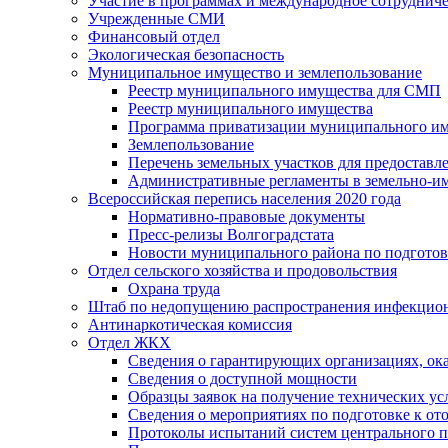
Участие в программах и международное сотруднич
Учрежденные СМИ
Финансовый отдел
Экологическая безопасность
Муниципальное имущество и землепользование
Реестр муниципального имущества для СМП
Реестр муниципального имущества
Программа приватизации муниципального и
Землепользование
Перечень земельных участков для предоставл
Административные регламенты в земельно-и
Всероссийская перепись населения 2020 года
Нормативно-правовые документы
Пресс-релизы Волгоградстата
Новости муниципального района по подгото
Отдел сельского хозяйства и продовольствия
Охрана труда
Штаб по недопущению распространения инфекцио
Антинаркотическая комиссия
Отдел ЖКХ
Сведения о гарантирующих организациях, ок
Сведения о доступной мощности
Образцы заявок на получение технических ус
Сведения о мероприятиях по подготовке к от
Протоколы испытаний систем центрального п