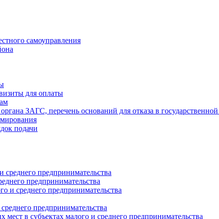
естного самоуправления
йона
ты
визиты для оплаты
там
 органа ЗАГС, перечень оснований для отказа в государственной
рмирования
ядок подачи
и среднего предпринимательства
реднего предпринимательства
о и среднего предпринимательства
 среднего предпринимательства
 мест в субъектах малого и среднего предпринимательства