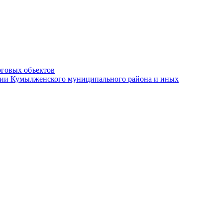
рговых объектов
ации Кумылженского муниципального района и иных