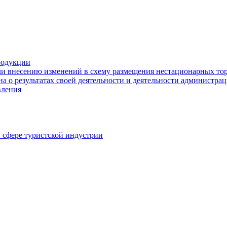
родукции
ли внесению изменений в схему размещения нестационарных то
а о результатах своей деятельности и деятельности администр
вления
в сфере туристской индустрии