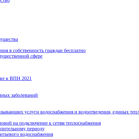
ество
мущества
ения в собственность граждан бесплатно
мущественной сфере
вке к ВПН 2021
нных заболеваний
азывающих услуги водоснабжения и водоотведения, единых те
ловий на подключение к сетям теплоснабжения
опительному периоду
итьевого водоснабжения