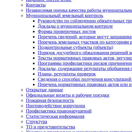
Контакты
Независимая оценка качества работы муниципальн
Муниципальный земельный контроль
Руководство по соблюдению обязательных тр
Доклады о муниципальном контроле
Формы проверочных листов
Перечень сведений, которые могут запрашива
Перечень земельных участков по категориям 
Подконтрольные субъекты (объекты)
Порядок досудебного обжалования решений ко
Тексты нормативных правовых актов, регули
Программы профилактики рисков причинения
Доклады, содержащие результаты обобщения 
Планы, результаты проверок
Сведения о способах получения консультаций
Перечень нормативных правовых актов или и
Открытые данные
Официальные визиты и рабочие поездки
Пожарная безопасность
Противодействие коррупции
Профилактика правонарушений
Статистическая информация
Структура
ТО и представительства