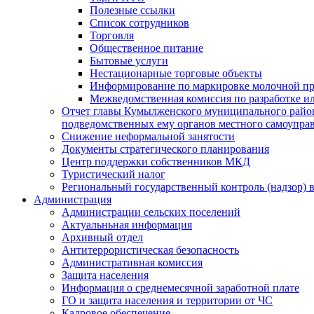
Полезные ссылки
Список сотрудников
Торговля
Общественное питание
Бытовые услуги
Нестационарные торговые объекты
Информирование по маркировке молочной п
Межведомственная комиссия по разработке и
Отчет главы Кумылженского муниципального район
подведомственных ему органов местного самоупра
Снижение неформальной занятости
Документы стратегического планирования
Центр поддержки собственников МКД
Туристический налог
Региональный государственный контроль (надзор) 
Администрация
Администрации сельских поселений
Актуальньная информация
Архивный отдел
Антитеррористическая безопасность
Административная комиссия
Защита населения
Информация о среднемесячной заработной плате
ГО и защита населения и территории от ЧС
Кадровое обеспечение