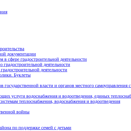
ания
роительства
ной документации
 в сфере градостроительной деятельности
о градостроительной деятельности
 градостроительной деятельности
олики. Буклеты
в государственной власти и органов местного самоуправления
ющих услуги водоснабжения и водоотведения, единых теплосн
истемам теплоснабжения, водоснабжения и водоотведения
твенной войны
йона по поддержке семей с детьми