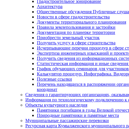
Градостроительное зонирование
Архитектура
Общественные обсуждения Публичные слуш
Новости в сфере градостроительства
Документы территориального планирования
Правила землепользования и застройки
Документация по планерке территории
Приобрести земельный участок
Получить услугу в сфере строительства
Исчерпывающие перечни процедур в сфере ст
Экспертиза инженерных изысканий и проект
Получить сведения из информационных систем
Статистическая информация и иные сведения 
График обучающих семинаров для участников
Калькулятор процедур. Инфографика. Видеор
Полезные ссылки
Перечень находящихся в распоряжении органо
координат
Сведения о гарантирующих организациях, оказыва
Информация по технологическому подключению к с
Объекты культурного наследия
Памятники погибшим в годы Великой отечес
Природные памятники и памятные места
Муниципальные пассажирские перевозки
Ресурсная карта Кумылженского муниципального ра