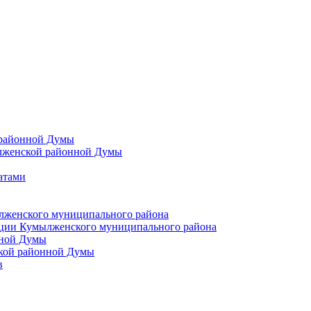
 районной Думы
лженской районной Думы
атами
лженского муниципального района
ции Кумылженского муниципального района
нной Думы
кой районной Думы
в