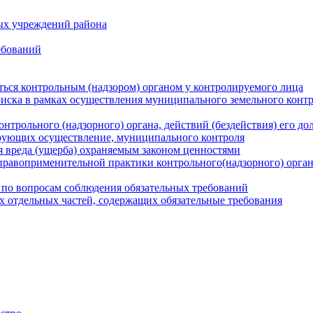
ых учреждений района
ебований
ться контрольным (надзором) органом у контролируемого лица
риска в рамках осуществления муниципального земельного конт
нтрольного (надзорного) органа, действий (бездействия) его д
рующих осуществление, муниципального контроля
 вреда (ущерба) охраняемым законом ценностями
правоприменительной практики контрольного(надзорного) орга
 по вопросам соблюдения обязательных требований
х отдельных частей, содержащих обязательные требования