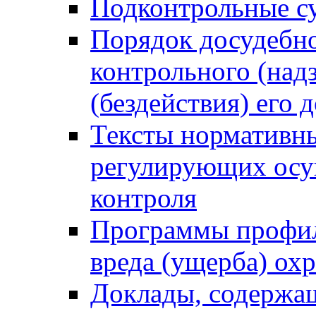
Подконтрольные су
Порядок досудебн
контрольного (надз
(бездействия) его
Тексты нормативны
регулирующих осу
контроля
Программы профил
вреда (ущерба) ох
Доклады, содержа