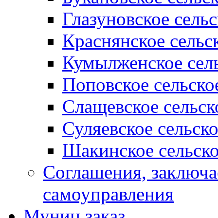
Глазуновское сель
Краснянское сельс
Кумылженское сель
Поповское сельско
Слащевское сельск
Суляевское сельск
Шакинское сельско
Соглашения, заключ
самоуправления
Муниц заказ