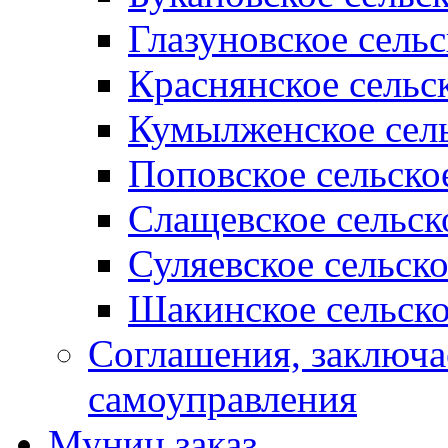
Глазуновское сель
Краснянское сельс
Кумылженское сель
Поповское сельско
Слащевское сельск
Суляевское сельск
Шакинское сельско
Соглашения, заключ
самоуправления
Муниц заказ