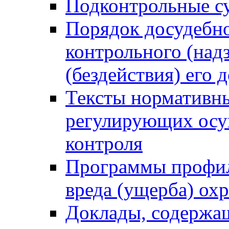
Подконтрольные су
Порядок досудебн
контрольного (надз
(бездействия) его
Тексты нормативны
регулирующих осу
контроля
Программы профил
вреда (ущерба) ох
Доклады, содержа