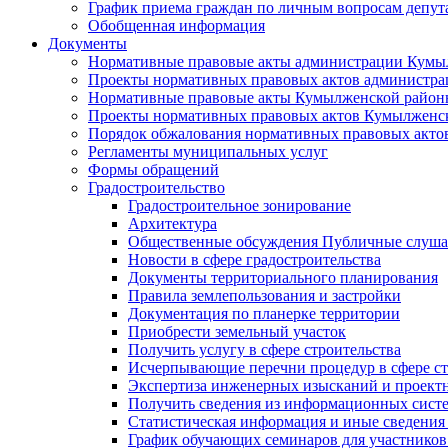
График приема граждан по личным вопросам депут
Обобщенная информация
Документы
Нормативные правовые акты администрации Кумы
Проекты нормативных правовых актов администра
Нормативные правовые акты Кумылженской райо
Проекты нормативных правовых актов Кумылженс
Порядок обжалования нормативных правовых акто
Регламенты муниципальных услуг
Формы обращений
Градостроительство
Градостроительное зонирование
Архитектура
Общественные обсуждения Публичные слуш
Новости в сфере градостроительства
Документы территориального планирования
Правила землепользования и застройки
Документация по планерке территории
Приобрести земельный участок
Получить услугу в сфере строительства
Исчерпывающие перечни процедур в сфере ст
Экспертиза инженерных изысканий и проект
Получить сведения из информационных систем
Статистическая информация и иные сведения 
График обучающих семинаров для участников