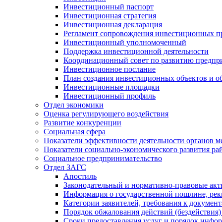
Инвестиционный паспорт
Инвестиционная стратегия
Инвестиционная декларация
Регламент сопровождения инвестиционных п
Инвестиционный уполномоченный
Поддержка инвестиционной деятельности
Координационный совет по развитию предпр
Инвестиционное послание
План создания инвестиционных объектов и о
Инвестиционные площадки
Инвестиционный профиль
Отдел экономики
Оценка регулирующего воздействия
Развитие конкуренции
Социальная сфера
Показатели эффективности деятельности органов м
Показатели социально-экономического развития ра
Социальное предпринимательство
Отдел ЗАГС
Апостиль
Законодательный и нормативно-правовые ак
Информация о государственной пошлине, рек
Категории заявителей, требования к докумен
Порядок обжалования действий (бездействия)
Сроки предоставления услуг и порядок инфо