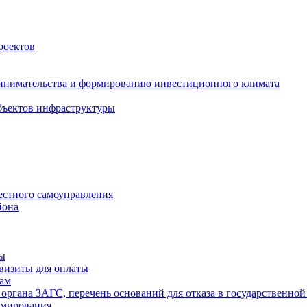
роектов
инимательства и формированию инвестиционного климата
бъектов инфраструктуры
естного самоуправления
йона
ты
визиты для оплаты
там
 органа ЗАГС, перечень оснований для отказа в государственной
рмирования