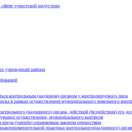
в сфере туристской индустрии
ых учреждений района
ебований
ться контрольным (надзором) органом у контролируемого лица
риска в рамках осуществления муниципального земельного конт
нтрольного (надзорного) органа, действий (бездействия) его д
рующих осуществление, муниципального контроля
 вреда (ущерба) охраняемым законом ценностями
правоприменительной практики контрольного(надзорного) орга