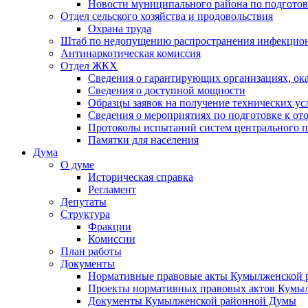
Новости муниципального района по подгото
Отдел сельского хозяйства и продовольствия
Охрана труда
Штаб по недопущению распространения инфекцио
Антинаркотическая комиссия
Отдел ЖКХ
Сведения о гарантирующих организациях, ок
Сведения о доступной мощности
Образцы заявок на получение технических ус
Сведения о мероприятиях по подготовке к от
Протоколы испытаний систем центрального п
Памятки для населения
Дума
О думе
Историческая справка
Регламент
Депутаты
Структура
Фракции
Комиссии
План работы
Документы
Нормативные правовые акты Кумылженской
Проекты нормативных правовых актов Кумы
Документы Кумылженской районной Думы