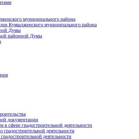
атами
лженского муниципального района
ции Кумылженского муниципального района
нной Думы
кой районной Думы
в
ания
роительства
ной документации
 в сфере градостроительной деятельности
о градостроительной деятельности
 градостроительной деятельности