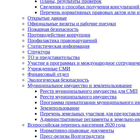
Планы, результаты проверок
Сведения о способах получения консультаций
Перечень нормативных правовых актов или и
Открытые данные
Официальные визиты и рабочие поездки
Пожарная безопасность
Противодействие коррупции
Профилактика правонарушений
Статистическая информация
Структура
ТО и представительства
Участие в программах и международное сотруднич
Учрежденные СМИ
Финансовый отдел
Экологическая безопасность
Муниципальное имущество и землепользование
Реестр муниципального имущества для СМП
Реестр муниципального имущества
Программа приватизации муниципального и
Землепользование
Перечень земельных участков для предоставл
Административные регламенты в земельно-и
Всероссийская перепись населения 2020 года
Нормативно-правовые документы
Пресс-релизы Волгоградстата