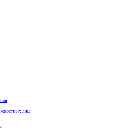
роля
олжностных лиц
на