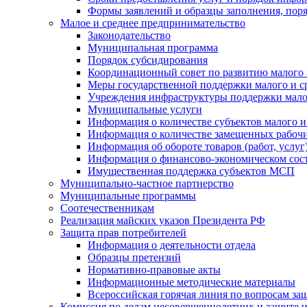
Формы заявлений и образцы заполнения, пор
Малое и среднее предпринимательство
Законодательство
Муниципальная программа
Порядок субсидирования
Координационный совет по развитию малого 
Меры государственной поддержки малого и с
Учреждения инфраструктуры поддержки малог
Муниципальные услуги
Информация о количестве субъектов малого и
Информация о количестве замещенных рабочих
Информация об обороте товаров (работ, услу
Информация о финансово-экономическом сост
Имущественная поддержка субъектов МСП
Муниципально-частное партнерство
Муниципальные программы
Соотечественникам
Реализация майских указов Президента РФ
Защита прав потребителей
Информация о деятельности отдела
Образцы претензий
Нормативно-правовые акты
Информационные методические материалы
Всероссийская горячая линия по вопросам за
Комиссия по делам несовершеннолетних и защите и