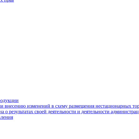
родукции
ли внесению изменений в схему размещения нестационарных то
а о результатах своей деятельности и деятельности администр
вления