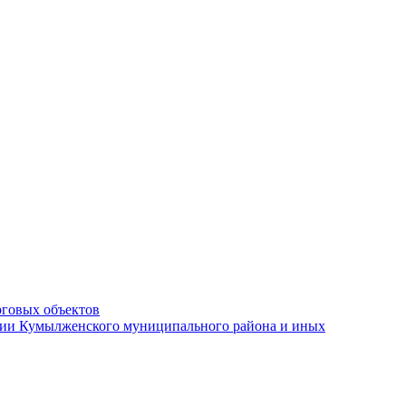
рговых объектов
ации Кумылженского муниципального района и иных