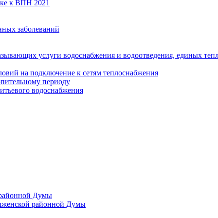
вке к ВПН 2021
нных заболеваний
азывающих услуги водоснабжения и водоотведения, единых те
ловий на подключение к сетям теплоснабжения
опительному периоду
итьевого водоснабжения
 районной Думы
лженской районной Думы