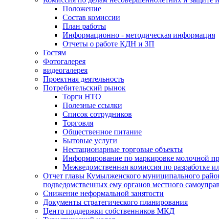
Положение
Состав комиссии
План работы
Информационно - методическая информация
Отчеты о работе КДН и ЗП
Гостям
Фотогалерея
видеогалерея
Проектная деятельность
Потребительский рынок
Торги НТО
Полезные ссылки
Список сотрудников
Торговля
Общественное питание
Бытовые услуги
Нестационарные торговые объекты
Информирование по маркировке молочной п
Межведомственная комиссия по разработке и
Отчет главы Кумылженского муниципального район
подведомственных ему органов местного самоупра
Снижение неформальной занятости
Документы стратегического планирования
Центр поддержки собственников МКД