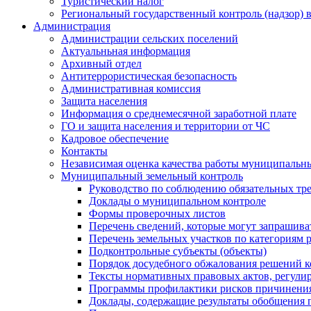
Туристический налог
Региональный государственный контроль (надзор) 
Администрация
Администрации сельских поселений
Актуальньная информация
Архивный отдел
Антитеррористическая безопасность
Административная комиссия
Защита населения
Информация о среднемесячной заработной плате
ГО и защита населения и территории от ЧС
Кадровое обеспечение
Контакты
Независимая оценка качества работы муниципальн
Муниципальный земельный контроль
Руководство по соблюдению обязательных тр
Доклады о муниципальном контроле
Формы проверочных листов
Перечень сведений, которые могут запрашива
Перечень земельных участков по категориям 
Подконтрольные субъекты (объекты)
Порядок досудебного обжалования решений ко
Тексты нормативных правовых актов, регули
Программы профилактики рисков причинения
Доклады, содержащие результаты обобщения 