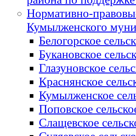
Нормативно-правовые
Кумылженского муни
Белогорское сельс
Букановское сельс
Глазуновское сель
Краснянское сельс
Кумылженское сель
Поповское сельско
Слащевское сельск