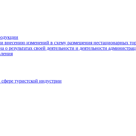
родукции
ли внесению изменений в схему размещения нестационарных то
а о результатах своей деятельности и деятельности администр
вления
в сфере туристской индустрии