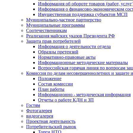
Информация об обороте товаров (работ, услу
Информация о финансово-экономическом сост
Имущественная поддержка субъектов МСП
Муниципально-частное партнерство
Муниципальные программы
Соотечественникам
Реализация майских указов Президента РФ
Защита прав потребителей
Информация о деятельности отдела
Образцы претензий
Нормативно-правовые акты
Информационные методические материалы
Всероссийская горячая линия по вопросам за
Комиссия по делам несовершеннолетних и защите и
Положение
Состав комиссии
План работы
Информационно - методическая информация
Отчеты о работе КДН и ЗП
Гостям
Фотогалерея
видеогалерея
Проектная деятельность
Потребительский рынок
Торги НТО