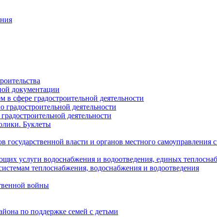
ания
роительства
ной документации
 в сфере градостроительной деятельности
о градостроительной деятельности
 градостроительной деятельности
олики. Буклеты
в государственной власти и органов местного самоуправления
ющих услуги водоснабжения и водоотведения, единых теплосн
истемам теплоснабжения, водоснабжения и водоотведения
твенной войны
йона по поддержке семей с детьми