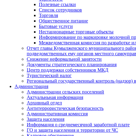
Полезные ссылки
Список сотрудников
Торговля
Общественное питание
Бытовые услуги
Нестационарные торговые объекты
Информирование по маркировке молочной п
Межведомственная комиссия по разработке и
Отчет главы Кумылженского муниципального район
подведомственных ему органов местного самоупра
Снижение неформальной занятости
Документы стратегического планирования
Центр поддержки собственников МКД
Туристический налог
Региональный государственный контроль (надзор) 
Администрация
Администрации сельских поселений
Актуальньная информация
Архивный отдел
Антитеррористическая безопасность
Административная комиссия
Защита населения
Информация о среднемесячной заработной плате
ГО и защита населения и территории от ЧС
Кадровое обеспечение