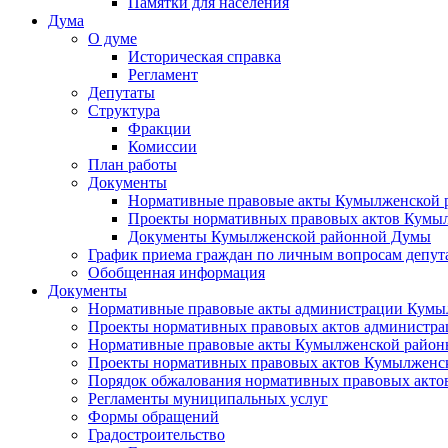
Памятки для населения
Дума
О думе
Историческая справка
Регламент
Депутаты
Структура
Фракции
Комиссии
План работы
Документы
Нормативные правовые акты Кумылженской
Проекты нормативных правовых актов Кумы
Документы Кумылженской районной Думы
График приема граждан по личным вопросам депут
Обобщенная информация
Документы
Нормативные правовые акты администрации Кумы
Проекты нормативных правовых актов администра
Нормативные правовые акты Кумылженской райо
Проекты нормативных правовых актов Кумылженс
Порядок обжалования нормативных правовых акто
Регламенты муниципальных услуг
Формы обращений
Градостроительство