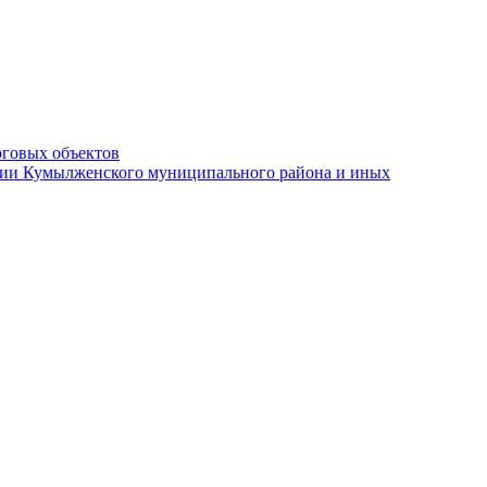
рговых объектов
ации Кумылженского муниципального района и иных