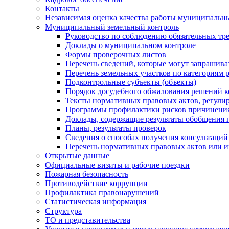
Контакты
Независимая оценка качества работы муниципальн
Муниципальный земельный контроль
Руководство по соблюдению обязательных тр
Доклады о муниципальном контроле
Формы проверочных листов
Перечень сведений, которые могут запрашива
Перечень земельных участков по категориям 
Подконтрольные субъекты (объекты)
Порядок досудебного обжалования решений ко
Тексты нормативных правовых актов, регули
Программы профилактики рисков причинения
Доклады, содержащие результаты обобщения 
Планы, результаты проверок
Сведения о способах получения консультаций
Перечень нормативных правовых актов или и
Открытые данные
Официальные визиты и рабочие поездки
Пожарная безопасность
Противодействие коррупции
Профилактика правонарушений
Статистическая информация
Структура
ТО и представительства