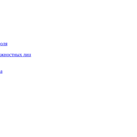
роля
олжностных лиц
на