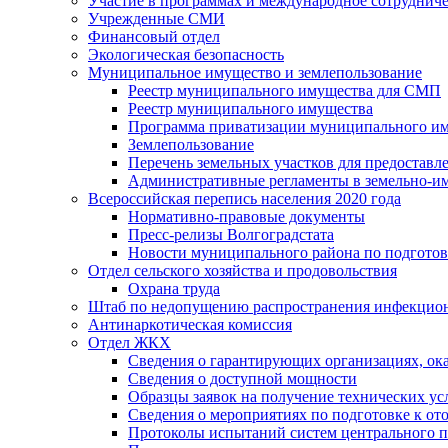
Участие в программах и международное сотруднич
Учрежденные СМИ
Финансовый отдел
Экологическая безопасность
Муниципальное имущество и землепользование
Реестр муниципального имущества для СМП
Реестр муниципального имущества
Программа приватизации муниципального и
Землепользование
Перечень земельных участков для предоставл
Административные регламенты в земельно-и
Всероссийская перепись населения 2020 года
Нормативно-правовые документы
Пресс-релизы Волгоградстата
Новости муниципального района по подгото
Отдел сельского хозяйства и продовольствия
Охрана труда
Штаб по недопущению распространения инфекцио
Антинаркотическая комиссия
Отдел ЖКХ
Сведения о гарантирующих организациях, ок
Сведения о доступной мощности
Образцы заявок на получение технических ус
Сведения о мероприятиях по подготовке к от
Протоколы испытаний систем центрального п