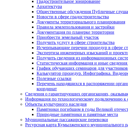
Градостроительное зонирование
Архитектура
Общественные обсуждения Публичные слуш
Новости в сфере градостроительства
Документы территориального планирования
Правила землепользования и застройки
Документация по планерке территории
Приобрести земельный участок
Получить услугу в сфере строительства
Исчерпывающие перечни процедур в сфере ст
Экспертиза инженерных изысканий и проект
Получить сведения из информационных систем
Статистическая информация и иные сведения 
График обучающих семинаров для участников
Калькулятор процедур. Инфографика. Видеор
Полезные ссылки
Перечень находящихся в распоряжении органо
координат
Сведения о гарантирующих организациях, оказыва
Информация по технологическому подключению к с
Объекты культурного наследия
Памятники погибшим в годы Великой отечес
Природные памятники и памятные места
Муниципальные пассажирские перевозки
Ресурсная карта Кумылженского муниципального ра