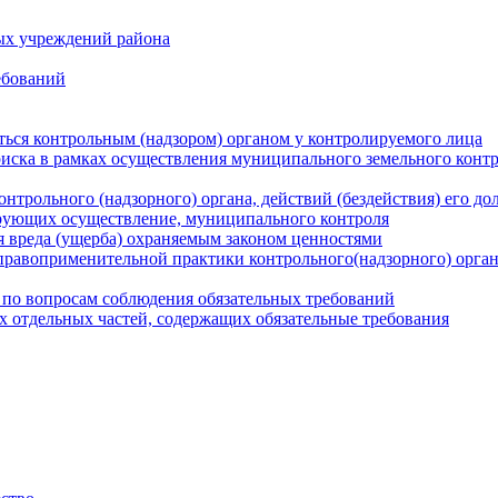
ых учреждений района
ебований
ться контрольным (надзором) органом у контролируемого лица
риска в рамках осуществления муниципального земельного конт
нтрольного (надзорного) органа, действий (бездействия) его д
рующих осуществление, муниципального контроля
 вреда (ущерба) охраняемым законом ценностями
правоприменительной практики контрольного(надзорного) орга
 по вопросам соблюдения обязательных требований
х отдельных частей, содержащих обязательные требования