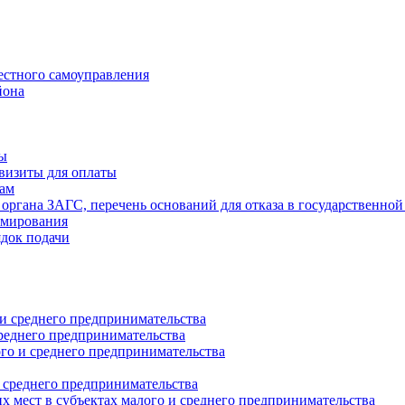
естного самоуправления
йона
ты
визиты для оплаты
там
 органа ЗАГС, перечень оснований для отказа в государственной
рмирования
ядок подачи
и среднего предпринимательства
реднего предпринимательства
о и среднего предпринимательства
 среднего предпринимательства
 мест в субъектах малого и среднего предпринимательства