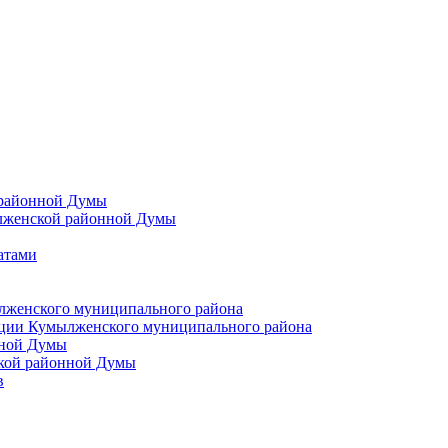
 районной Думы
лженской районной Думы
атами
лженского муниципального района
ции Кумылженского муниципального района
нной Думы
кой районной Думы
в