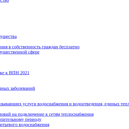
ество
мущества
ения в собственность граждан бесплатно
мущественной сфере
вке к ВПН 2021
нных заболеваний
азывающих услуги водоснабжения и водоотведения, единых те
ловий на подключение к сетям теплоснабжения
опительному периоду
итьевого водоснабжения