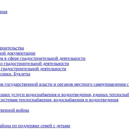
ания
роительства
ной документации
 в сфере градостроительной деятельности
о градостроительной деятельности
 градостроительной деятельности
олики. Буклеты
в государственной власти и органов местного самоуправления
ющих услуги водоснабжения и водоотведения, единых теплосн
истемам теплоснабжения, водоснабжения и водоотведения
твенной войны
йона по поддержке семей с детьми