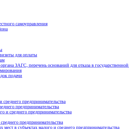
естного самоуправления
йона
ты
визиты для оплаты
там
 органа ЗАГС, перечень оснований для отказа в государственной
рмирования
ядок подачи
и среднего предпринимательства
реднего предпринимательства
о и среднего предпринимательства
 среднего предпринимательства
 мест в субъектах малого и среднего предпринимательства