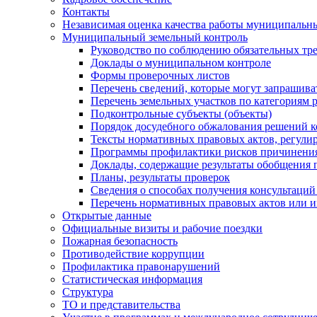
Контакты
Независимая оценка качества работы муниципальн
Муниципальный земельный контроль
Руководство по соблюдению обязательных тр
Доклады о муниципальном контроле
Формы проверочных листов
Перечень сведений, которые могут запрашива
Перечень земельных участков по категориям 
Подконтрольные субъекты (объекты)
Порядок досудебного обжалования решений ко
Тексты нормативных правовых актов, регули
Программы профилактики рисков причинения
Доклады, содержащие результаты обобщения 
Планы, результаты проверок
Сведения о способах получения консультаций
Перечень нормативных правовых актов или и
Открытые данные
Официальные визиты и рабочие поездки
Пожарная безопасность
Противодействие коррупции
Профилактика правонарушений
Статистическая информация
Структура
ТО и представительства