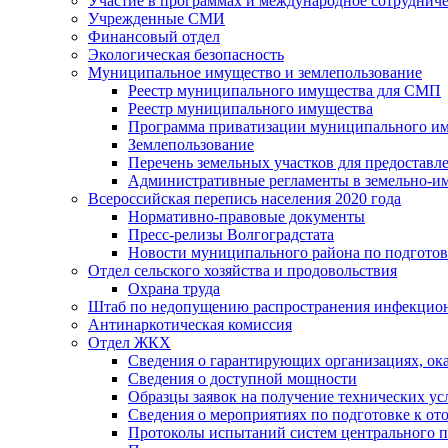
Участие в программах и международное сотруднич
Учрежденные СМИ
Финансовый отдел
Экологическая безопасность
Муниципальное имущество и землепользование
Реестр муниципального имущества для СМП
Реестр муниципального имущества
Программа приватизации муниципального и
Землепользование
Перечень земельных участков для предоставл
Административные регламенты в земельно-и
Всероссийская перепись населения 2020 года
Нормативно-правовые документы
Пресс-релизы Волгоградстата
Новости муниципального района по подгото
Отдел сельского хозяйства и продовольствия
Охрана труда
Штаб по недопущению распространения инфекцио
Антинаркотическая комиссия
Отдел ЖКХ
Сведения о гарантирующих организациях, ок
Сведения о доступной мощности
Образцы заявок на получение технических ус
Сведения о мероприятиях по подготовке к от
Протоколы испытаний систем центрального п