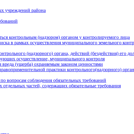
ых учреждений района
ебований
ться контрольным (надзором) органом у контролируемого лица
риска в рамках осуществления муниципального земельного конт
нтрольного (надзорного) органа, действий (бездействия) его д
рующих осуществление, муниципального контроля
 вреда (ущерба) охраняемым законом ценностями
правоприменительной практики контрольного(надзорного) орга
 по вопросам соблюдения обязательных требований
х отдельных частей, содержащих обязательные требования