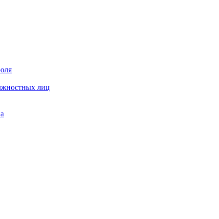
роля
олжностных лиц
на