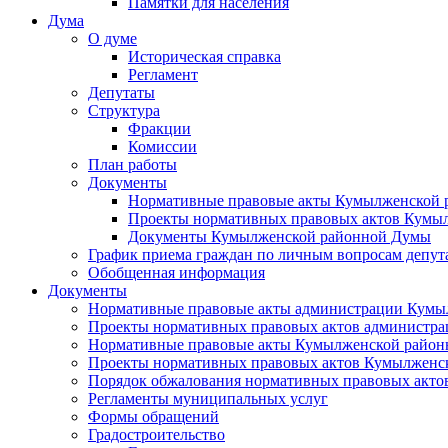
Памятки для населения
Дума
О думе
Историческая справка
Регламент
Депутаты
Структура
Фракции
Комиссии
План работы
Документы
Нормативные правовые акты Кумылженской
Проекты нормативных правовых актов Кумы
Документы Кумылженской районной Думы
График приема граждан по личным вопросам депут
Обобщенная информация
Документы
Нормативные правовые акты администрации Кумы
Проекты нормативных правовых актов администра
Нормативные правовые акты Кумылженской райо
Проекты нормативных правовых актов Кумылженс
Порядок обжалования нормативных правовых акто
Регламенты муниципальных услуг
Формы обращений
Градостроительство