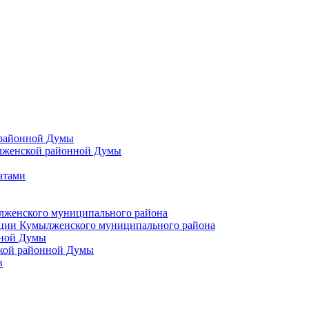
 районной Думы
лженской районной Думы
атами
лженского муниципального района
ции Кумылженского муниципального района
нной Думы
кой районной Думы
в