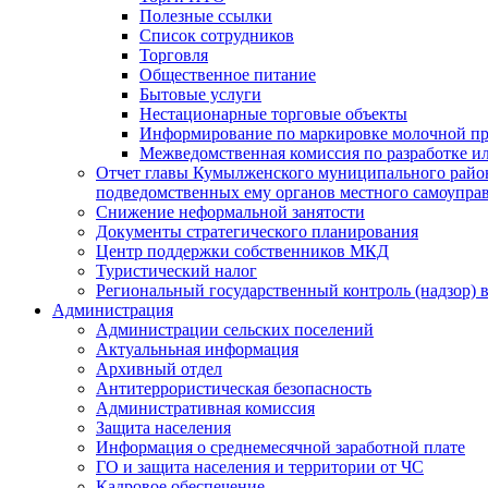
Полезные ссылки
Список сотрудников
Торговля
Общественное питание
Бытовые услуги
Нестационарные торговые объекты
Информирование по маркировке молочной п
Межведомственная комиссия по разработке и
Отчет главы Кумылженского муниципального район
подведомственных ему органов местного самоупра
Снижение неформальной занятости
Документы стратегического планирования
Центр поддержки собственников МКД
Туристический налог
Региональный государственный контроль (надзор) 
Администрация
Администрации сельских поселений
Актуальньная информация
Архивный отдел
Антитеррористическая безопасность
Административная комиссия
Защита населения
Информация о среднемесячной заработной плате
ГО и защита населения и территории от ЧС
Кадровое обеспечение