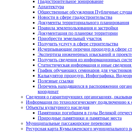
Градостроительное зонирование
Архитектура
Общественные обсуждения Публичные слуш
Новости в сфере градостроительства
Документы территориального планирования
Правила землепользования и застройки
Документация по планерке территории
Приобрести земельный участок
Получить услугу в сфере строительства
Исчерпывающие перечни процедур в сфере ст
Экспертиза инженерных изысканий и проект
Получить сведения из информационных систем
Статистическая информация и иные сведения 
График обучающих семинаров для участников
Калькулятор процедур. Инфографика. Видеор
Полезные ссылки
Перечень находящихся в распоряжении органо
координат
Сведения о гарантирующих организациях, оказыва
Информация по технологическому подключению к с
Объекты культурного наследия
Памятники погибшим в годы Великой отечес
Природные памятники и памятные места
Муниципальные пассажирские перевозки
Ресурсная карта Кумылженского муниципального ра