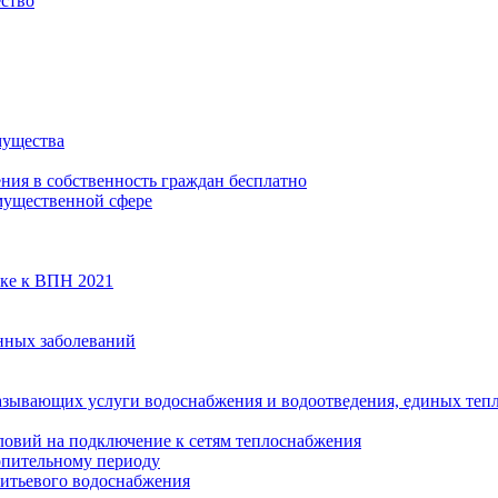
ество
мущества
ения в собственность граждан бесплатно
мущественной сфере
вке к ВПН 2021
нных заболеваний
азывающих услуги водоснабжения и водоотведения, единых те
ловий на подключение к сетям теплоснабжения
опительному периоду
итьевого водоснабжения