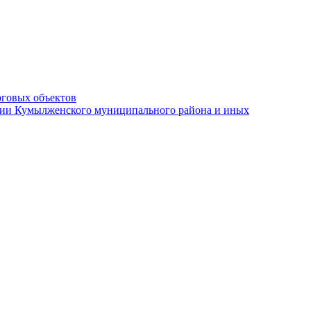
рговых объектов
ации Кумылженского муниципального района и иных