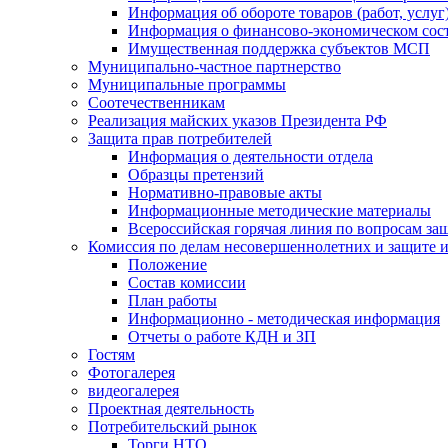
Информация об обороте товаров (работ, услу
Информация о финансово-экономическом сост
Имущественная поддержка субъектов МСП
Муниципально-частное партнерство
Муниципальные программы
Соотечественникам
Реализация майских указов Президента РФ
Защита прав потребителей
Информация о деятельности отдела
Образцы претензий
Нормативно-правовые акты
Информационные методические материалы
Всероссийская горячая линия по вопросам за
Комиссия по делам несовершеннолетних и защите и
Положение
Состав комиссии
План работы
Информационно - методическая информация
Отчеты о работе КДН и ЗП
Гостям
Фотогалерея
видеогалерея
Проектная деятельность
Потребительский рынок
Торги НТО